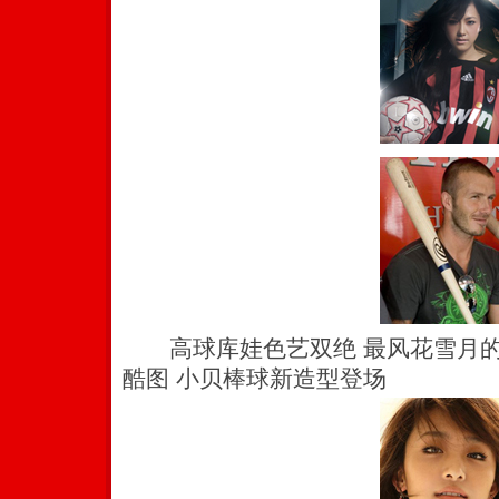
高球库娃色艺双绝 最风花雪月的台
酷图 小贝棒球新造型登场