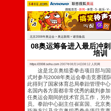
搜狐首页
-
新闻
-
体育
-
S
-
娱乐
-
V
-
北京2008年奥运会
>
奥运新闻
>
诸强备战
08奥运筹备进入最后冲刺
培训
https://2008.sohu.com
2007年08月14日08:12 人民网
这是北京奥组委拳击项目部与国
式对参与2008年奥运会拳击竞赛团
此得到了国家体育总局拳跆管理中心
名国内各方面都非常优秀的裁判参加
任奥运会期间的技术官员工作，另外
员。
拳跆中心副主任崔富国、北京奥
毕海东以及北京奥组委拳击项目竞赛