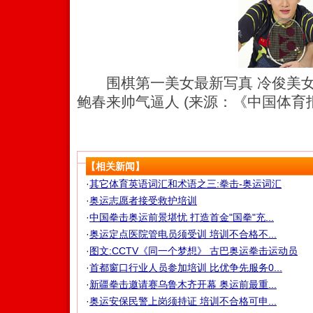
围棋第一美女最新写真 冷俊美女
鲍春来帅气逼人 (来源：《中国体育
【相关新闻】
·
其它体育英语词汇和术语之三:拳击-奥运词汇
·
奥运志愿者接受救护培训
·
中国拳击奥运前景堪忧 打造首金"国拳"充...
·
奥运定点医院管电员须受训 培训不合格不...
·
图文:CCTV《同一个梦想》 古巴奥运拳击运动员
·
首都窗口行业人员参加培训 比优争先服务0...
·
新疆拳击邀请赛乌鲁木齐开幕 奥运前最重...
·
奥运安保民警上岗须持证 培训不合格可申...