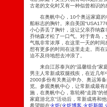
古老的文化时又有一种似曾相识的
在奥帆中心，10个奥运家庭的
船标志的胸针。来自美国“USA17
小心弄丢了胸针，这让父亲乔纳森
乔纳森才松了一口气。对于青岛，
气氛非常浓厚，在这里一天的时间
想有更多的时间在这里走走。而在
迫不及待地想去冲浪了。
来自江苏泰兴的“温馨组合”家庭
男主人常新成双腿残疾，在近几年中
2000多份有关奥运申办、奥运筹
览。参观奥帆中心，让常新成最有
施，在奥帆中心，靠轮椅“走路”的
家庭游北京”活动后，常新成将和他
希望能在
火炬
(
火炬博客
,
火炬新闻
,