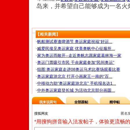
岛来，并希望自己能够成为一名火
【相关新闻】
·
帆船测试赛逢啤酒节 奥运家庭祝福“好运...
·
臧爱民接见奥运家庭 优美奥帆中心征服所...
·
家为奥运而敞开--走近奥帆志愿家庭葛林海一家
·
奥运门票吸引市民 千余家庭参加“民间奥运”
·
组图:奥运家庭走进08奥运马术比赛场观看比赛
·
奥运家庭游北京 打开小画家王一南的“百...
·
中移动力助"奥运家庭游北京" 手机报名达1...
·
中外奥运家庭登长城 为活动北京部分画圆...
我来说两句
全部跟帖
精华帖
匿名
*用搜狗拼音输入法发帖子，体验更流畅的