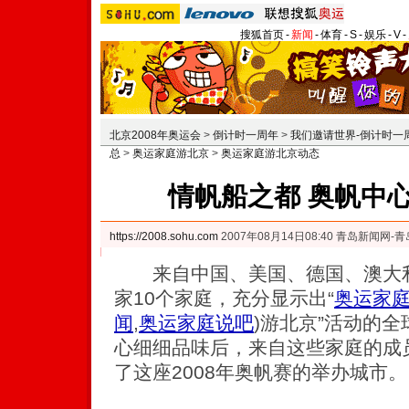
搜狐首页
-
新闻
-
体育
-
S
-
娱乐
-
V
-
北京2008年奥运会
>
倒计时一周年
>
我们邀请世界-倒计时一
总
>
奥运家庭游北京
>
奥运家庭游北京动态
情帆船之都 奥帆中
https://2008.sohu.com
2007年08月14日08:40 青岛新闻网-
来自中国、美国、德国、澳大利
家10个家庭，充分显示出“
奥运家
闻
,
奥运家庭说吧
)
游北京”活动的全
心细细品味后，来自这些家庭的成
了这座2008年奥帆赛的举办城市。