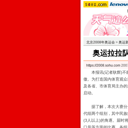
北京2008年奥运会
>
奥运
奥运拉拉
https://2008.sohu.com
200
本报讯(记者耿辉)不
傲。为打造国内体育观众
及各省、市体育局主办的2
启动。
据了解，本次大赛分全
代组两个组别，其中民族
(3人以上)的角逐。届
口号等方面的比赛，各组