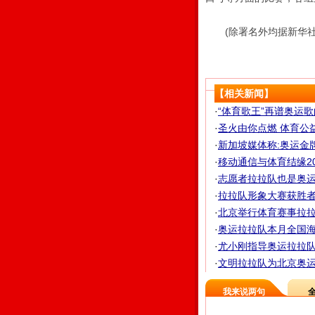
(除署名外均据新华社
【相关新闻】
·
“体育歌王”再谱奥运
·
圣火由你点燃 体育公
·
新加坡媒体称:奥运金
·
移动通信与体育结缘20年
·
志愿者拉拉队也是奥运一
·
拉拉队形象大赛获胜者
·
北京举行体育赛事拉
·
奥运拉拉队本月全国海
·
尤小刚指导奥运拉拉队 
·
文明拉拉队为北京奥运
我来说两句