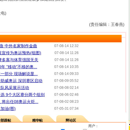
电)
(责任编辑：王春燕)
歌曲 中外名家制作金曲
07-08-14 12:32
益宣传为奥运预热(组图)
07-08-14 11:26
牌多寡与体育强国无关
07-08-14 11:26
 "移动"不移的奥...
07-08-14 10:35
部分 现场解说显...
07-08-14 09:33
助威奥运 深圳赛区启动
07-08-09 05:52
拉队风采展示活动
07-08-08 02:14
选 9个大区赛分两个组别
07-08-06 02:46
将出任08奥运火炬...
07-08-02 08:23
加油(图)
07-05-31 07:34
全部跟帖
精华帖
辩论区
用户：