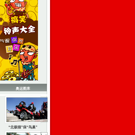
奥运图库
“北极猫”保“鸟巢”