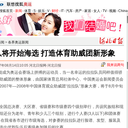
搜狐首页
-
新闻
-
体育
-
S
-
娱乐
-
V
-
财经
-
IT
-
汽车
-
房产
-
家居
-
女人
-
TV
-
视频
-
Chin
新闻
>
各界奥运新闻
队将开始海选 打造体育助威团新形象
我来说两句
7年08月14日10:05 河北日报网-河北日报
能成为奥运会赛场上拼搏的运动员，当一名幸运的拉拉队员同样值得骄
助威团的整体形象，由国家体育总局社体中心、中国奥运会新闻委员会
007年—2008年中国体育观众助威团“拉拉队”形象大赛，将于8月中旬
国总决赛、大区赛、省级赛和市级赛四个级别举行，共设民族组和现
组还分为老年、青年和少儿三个组别，进行个人赛(3人以下)和团体赛
时将在我省各市进行市级海选，对参赛的拉拉队进行脸谱、发型、服装及
选出优胜队伍后逐级参加随后的比赛。