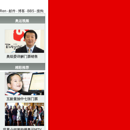
aRen
-
邮件
-
博客
-
BBS
-
搜狗
奥运视频
奥组委详解门票销售
精彩推荐
五龄童抽中七张门票
世界小姐将拍摄奥运MTV