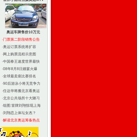
奥运车牌售价10万元
·
门票第二阶段销售公告
·
奥运订票系统将扩容
·
网上购票流程示意图
·
中国拳王速度世界最快
·
08年8月8日婚宴火爆
·
全球最卖座比赛排名
·
90后游泳小将无竞争力
·
任达华将搬北京看奥运
·
北京公共场所十大陋习
·
组图:冒牌刘翔惊现上海
·
刘翔恋上体坛女杰？
·
解读北京奥运筹备热点