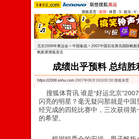
搜狐首页
-
新闻
-
体育
-
S
-
娱乐
-
V
-
北京2008年奥运会
>
中国备战
>
2007中国石化青岛国际帆船
帆船赛搜狐直击
成绩出乎预料 总结胜
https://2008.sohu.com
2007年08月19日00:30 搜狐体育
搜狐体育讯 谁是“好运北京”20
闪亮的明星？毫无疑问那就是中国
经完成的四轮比赛中，三次获得第
的希望。
根据组委会的安排，男子帆板今