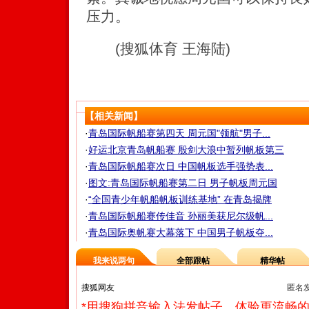
压力。
(搜狐体育 王海陆)
【相关新闻】
·
青岛国际帆船赛第四天 周元国"领航"男子...
·
好运北京青岛帆船赛 殷剑大浪中暂列帆板第三
·
青岛国际帆船赛次日 中国帆板选手强势表...
·
图文:青岛国际帆船赛第二日 男子帆板周元国
·
“全国青少年帆船帆板训练基地” 在青岛揭牌
·
青岛国际帆船赛传佳音 孙丽美获尼尔级帆...
·
青岛国际奥帆赛大幕落下 中国男子帆板夺...
我来说两句
全部跟帖
精华帖
匿名
*用搜狗拼音输入法发帖子，体验更流畅的