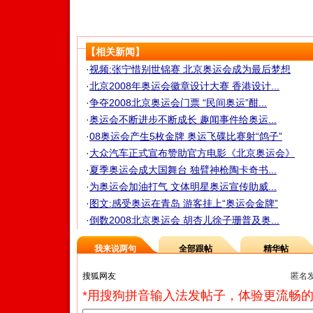
【相关新闻】
·
视频:张宁惜别世锦赛 北京奥运会成为最后梦想
·
北京2008年奥运会徽章设计大赛 香港设计...
·
争夺2008北京奥运会门票 “民间奥运”酣...
·
奥运会不断进步不断成长 趣闻事件给奥运...
·
08奥运会产生5枚金牌 奥运飞碟比赛射“鸽子”
·
大众汽车正式宣布赞助官方电影《北京奥运会》
·
夏季奥运会成大国舞台 独臂神枪陶卡奇书...
·
为奥运会加油打气 文体明星奥运宣传助威...
·
图文:感受奥运在青岛 游客挂上“奥运会金牌”
·
倒数2008北京奥运会 胡杏儿徐子珊普及奥...
我来说两句
全部跟帖
精华帖
匿名
*用搜狗拼音输入法发帖子，体验更流畅的