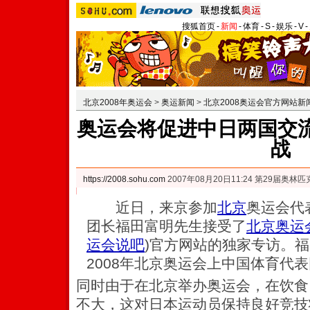
搜狐首页
-
新闻
-
体育
-
S
-
娱乐
-
V
-
北京2008年奥运会
>
奥运新闻
>
北京2008奥运会官方网站新
奥运会将促进中日两国交流
战
https://2008.sohu.com
2007年08月20日11:24 第29届奥
近日，来京参加
北京
奥运会代
团长福田富明先生接受了
北京奥运
运会说吧
)
官方网站的独家专访。福
2008年北京奥运会上中国体育代
同时由于在北京举办奥运会，在饮食
不大，这对日本运动员保持良好竞技