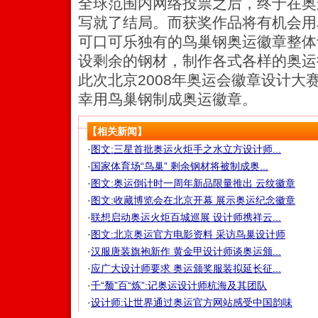
全球范围内网络投票之后，终于在奥
写就了结局。而获奖作品将有机会用
可口可乐独有的鸟巢钢奥运徽章整体
设剩余的钢材，制作各式各样的奥运
此次北京2008年奥运会徽章设计大
幸用鸟巢钢制成奥运徽章。
【相关新闻】
·
图文:三星首批奥运火炬手之水立方设计师...
·
国家体育场“鸟巢” 剩余钢材将被制成奥...
·
图文:奥运倒计时一周年新品限量推出 云纹徽章
·
图文:收藏博览会在北京开幕 展示奥运纪念徽章
·
联想启动奥运火炬百城巡展 设计师携祥云...
·
图文:北京奥运官方电影资料 采访鸟巢设计师
·
汉服唐装旗袍新作 黄金甲设计师谈奥运颁...
·
应广大设计师要求 奥运颁奖服装拟延长征...
·
千“颓”百“炼”:记奥运设计师杭海及其团队
·
设计师:让世界通过奥运官方网站感受中国韵味