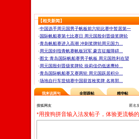
【相关新闻】
·
中国选手周元国男子帆板前六轮比赛中暂居第一
·
国际帆船赛第七比赛日 周元国殷剑晋级奖牌轮
·
青岛帆船赛进入高潮 冲刺奖牌轮周元国力...
·
周元国剑指青帆赛帆板冠军 豪言征服障碍...
·
图文:青岛国际帆船赛男子帆板 周元国胜利在望
·
周元国殷剑晋级奖牌轮 徐莉佳仍低迷鹰铃...
·
青岛国际帆船赛又赛两轮 周元国跃居积分...
·
场地自行车世锦赛中国获首枚奖牌 名将郭...
我来说两句
全部跟帖
精华帖
匿名
*用搜狗拼音输入法发帖子，体验更流畅的