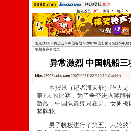
搜狐首页
-
新闻
-
体育
-
S
-
娱乐
-
V
-
北京2008年奥运会
>
中国备战
>
2007中国石化青岛国际帆船
帆船赛赛事动态
异常激烈 中国帆船三
https://2008.sohu.com
2007年08月22日10:19 京华时报
本报讯（记者潘天舒）昨天是“
第7天的比赛，为了争夺进入奖牌
激烈，中国队最终只在男、女帆板
奖牌轮。
男子帆板进行了第五、六轮的争