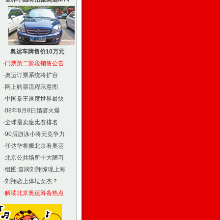
奥运车牌售价10万元
·
门票第二阶段销售公告
·
奥运订票系统将扩容
·
网上购票流程示意图
·
中国拳王速度世界最快
·
08年8月8日婚宴火爆
·
全球最卖座比赛排名
·
90后游泳小将无竞争力
·
任达华将搬北京看奥运
·
北京公共场所十大陋习
·
组图:冒牌刘翔惊现上海
·
刘翔恋上体坛女杰？
·
解读北京奥运筹备热点