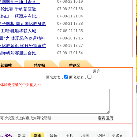
国帆船三项目杀入...
07-08-22 10:19
比赛 千帆竞渡近...
07-08-22 01:56
口 一瓶颈左右比...
07-08-21 21:04
男子帆板 周元国比赛身影
07-08-21 18:38
程:帆船将载入城...
07-08-21 11:35
"最"之 体现绿色奥运精神
07-08-20 17:15
日比赛延迟 船只纷纷返航
07-08-19 18:27
际帆船赛迎适合比...
07-08-17 01:54
全部跟帖
精华帖
辩论区
用户：
匿名发表：
匿名发表：
体验更流畅的中文输入>>
新闻
网页
音乐
图片
地图
说吧
更多»