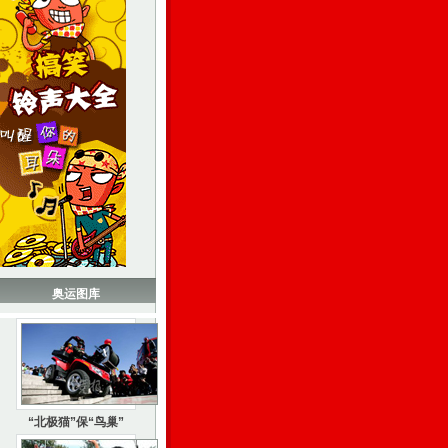
奥运图库
“北极猫”保“鸟巢”