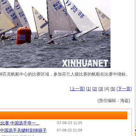
林匹克帆船中心的比赛区域，参加芬兰人级比赛的帆船在比赛中绕标。
[
上一页
] [
1
] [
2
] [
3
] [4] [
5
] [
下一页
]
(责任编辑：海盗)
赛 中国选手夺一...
07-08-23 11:25
 中国选手关键时刻掉链子
07-08-22 21:09