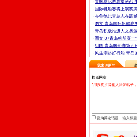
·
青帆赛比赛异常激烈 中
·
国际帆船赛将上演奖牌轮
·
齐鲁德比青岛志在舔舐伤
·
图文:青岛国际帆船赛
·
青岛积极推进人文奥运工
·
图文:07青岛帆船赛十
·
组图:青岛帆船赛第五
·
风生潮起好行船 青岛国
我来说两句
*用搜狗拼音输入法发帖子，
设为辩论话题