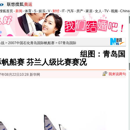
搜狐首页
-
新闻
-
体育
-
S
-
娱乐
-
V
-
财经
-
IT
-
汽车
-
房产
-
家居
-
女人
-
TV
-
视频
-
Chin
备战
>
2007中国石化青岛国际帆船赛
>
07青岛国际
组图：青岛国
际帆船赛 芬兰人级比赛赛况
我来说两句
7年08月22日10:28 新华网