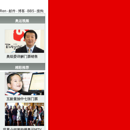
aRen
-
邮件
-
博客
-
BBS
-
搜狗
奥运视频
奥组委详解门票销售
精彩推荐
五龄童抽中七张门票
世界小姐将拍摄奥运MTV