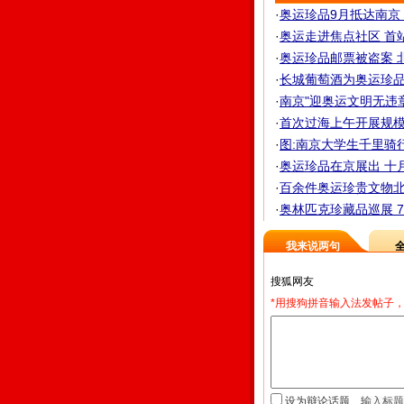
·
奥运珍品9月抵达南京 1
·
奥运走进焦点社区 首
·
奥运珍品邮票被盗案 北
·
长城葡萄酒为奥运珍品
·
南京"迎奥运文明无违章"
·
首次过海上午开展规模最
·
图:南京大学生千里骑
·
奥运珍品在京展出 十
·
百余件奥运珍贵文物北京
·
奥林匹克珍藏品巡展 
我来说两句
*用搜狗拼音输入法发帖子，
设为辩论话题