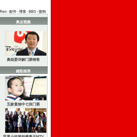
aRen
-
邮件
-
博客
-
BBS
-
搜狗
奥运视频
奥组委详解门票销售
精彩推荐
五龄童抽中七张门票
世界小姐将拍摄奥运MTV