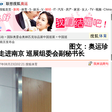
搜狐首页
-
新闻
-
体育
-
S
-
娱乐
-
V
-
财经
-
IT
-
汽车
-
房产
-
家居
-
女人
-
TV
-
视频
-
Chin
活动
>
国际奥委会奥林匹克珍品展中国巡展
>
中国巡
南京发布会
图文：奥运珍
走进南京 巡展组委会副秘书长
我来说两句
7年08月23日02:21 搜狐体育