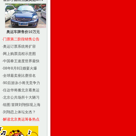
奥运车牌售价10万元
·
门票第二阶段销售公告
·
奥运订票系统将扩容
·
网上购票流程示意图
·
中国拳王速度世界最快
·
08年8月8日婚宴火爆
·
全球最卖座比赛排名
·
90后游泳小将无竞争力
·
任达华将搬北京看奥运
·
北京公共场所十大陋习
·
组图:冒牌刘翔惊现上海
·
刘翔恋上体坛女杰？
·
解读北京奥运筹备热点