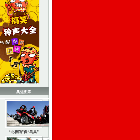
奥运图库
“北极猫”保“鸟巢”