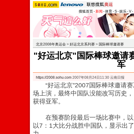
搜狐首页
-
新闻
-
体育
-
S
-
娱乐
-
V
-
北京2008年奥运会
>
好运北京系列赛
>
国际棒球邀请赛
"好运北京"国际棒球邀请
军
https://2008.sohu.com
2007年08月24日11:30 云南日报
“好运北京”2007国际棒球邀请赛
场上演，最终中国队没能改写历史，
获得亚军。
在预赛阶段最后一场比赛中，以
以7：1大比分战胜中国队，显示出
力。