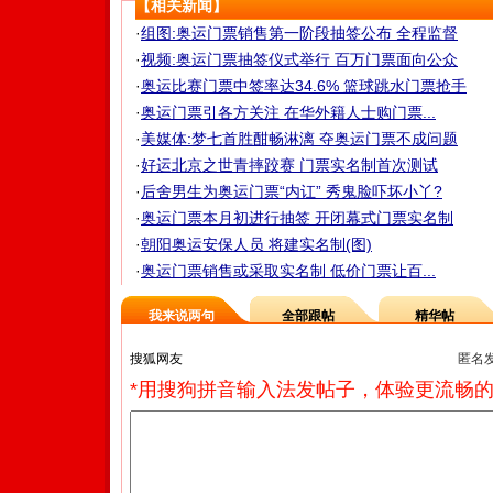
【相关新闻】
·
组图:奥运门票销售第一阶段抽签公布 全程监督
·
视频:奥运门票抽签仪式举行 百万门票面向公众
·
奥运比赛门票中签率达34.6% 篮球跳水门票抢手
·
奥运门票引各方关注 在华外籍人士购门票...
·
美媒体:梦七首胜酣畅淋漓 夺奥运门票不成问题
·
好运北京之世青摔跤赛 门票实名制首次测试
·
后舍男生为奥运门票“内讧” 秀鬼脸吓坏小丫?
·
奥运门票本月初进行抽签 开闭幕式门票实名制
·
朝阳奥运安保人员 将建实名制(图)
·
奥运门票销售或采取实名制 低价门票让百...
我来说两句
全部跟帖
精华帖
匿名
*用搜狗拼音输入法发帖子，体验更流畅的