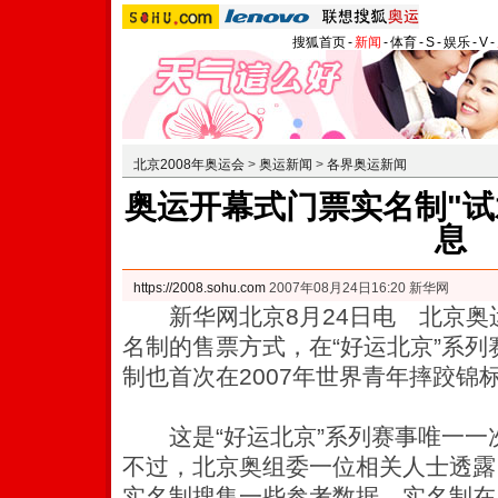
搜狐首页
-
新闻
-
体育
-
S
-
娱乐
-
V
-
北京2008年奥运会
>
奥运新闻
>
各界奥运新闻
奥运开幕式门票实名制"试
息
https://2008.sohu.com
2007年08月24日16:20 新华网
新华网北京8月24日电 北京奥
名制的售票方式，在“好运北京”系
制也首次在2007年世界青年摔跤锦标
这是“好运北京”系列赛事唯一一
不过，北京奥组委一位相关人士透露
实名制搜集一些参考数据，实名制在