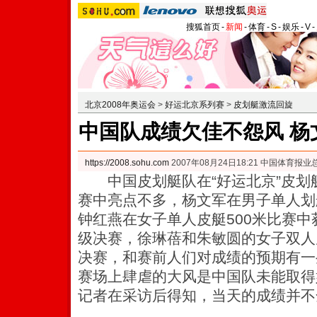
搜狐首页
-
新闻
-
体育
-
S
-
娱乐
-
V
-
北京2008年奥运会
>
好运北京系列赛
>
皮划艇激流回旋
中国队成绩欠佳不怨风 杨
https://2008.sohu.com
2007年08月24日18:21 中国体育报业
中国皮划艇队在“好运北京”皮划
赛中亮点不多，杨文军在男子单人划
钟红燕在女子单人皮艇500米比赛
级决赛，徐琳蓓和朱敏圆的女子双人
决赛，和赛前人们对成绩的预期有一
赛场上肆虐的大风是中国队未能取得
记者在采访后得知，当天的成绩并不