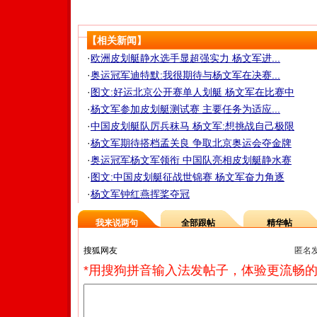
【相关新闻】
·
欧洲皮划艇静水选手显超强实力 杨文军进...
·
奥运冠军迪特默:我很期待与杨文军在决赛...
·
图文:好运北京公开赛单人划艇 杨文军在比赛中
·
杨文军参加皮划艇测试赛 主要任务为适应...
·
中国皮划艇队厉兵秣马 杨文军:想挑战自己极限
·
杨文军期待搭档孟关良 争取北京奥运会夺金牌
·
奥运冠军杨文军领衔 中国队亮相皮划艇静水赛
·
图文:中国皮划艇征战世锦赛 杨文军奋力角逐
·
杨文军钟红燕挥桨夺冠
我来说两句
全部跟帖
精华帖
匿名
*用搜狗拼音输入法发帖子，体验更流畅的