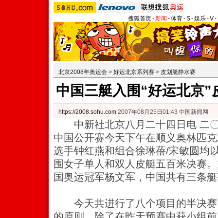
搜狐首页
-
新闻
-
体育
-
S
-
娱乐
-
V
-
北京2008年奥运会
>
好运北京系列赛
>
皮划艇静水赛
中国三艇入围“好运北京”
https://2008.sohu.com
2007年08月25日01:43 中国新闻网
中新社北京八月二十四日电 二〇〇
中国公开赛今天下午在顺义奥林匹克
选手钟红燕和组合徐琳蓓/宋敏圆均
围女子单人和双人皮艇五百米决赛。
国奥运冠军杨文军，中国共有三条艇
今天共进行了八个项目的半决赛
的原则，除了在昨天预赛中获小组前