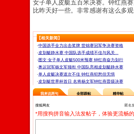
女子单人皮艇五百米决赛。钟红燕赛
比昨天好一些。非常感谢有这么多观
【相关新闻】
·
中国选手全力出击奖牌 世锦赛冠军争决赛资格
·
皮划艇静水赛 中国队选手成绩不佳与风关...
·
图文:女子单人皮艇500米预赛 钟红燕奋力划行
·
奥运冠军杨文军领衔 中国队亮相皮划艇静水赛
·
单人皮艇决赛道次不佳 钟红燕犯愁但无惧
·
皮划艇世界杯首日 名将杨文军钟红燕晋级决赛
我来说两句
全部跟帖
精华帖
匿名
*用搜狗拼音输入法发帖子，体验更流畅的