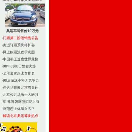
奥运车牌售价10万元
·
门票第二阶段销售公告
·
奥运订票系统将扩容
·
网上购票流程示意图
·
中国拳王速度世界最快
·
08年8月8日婚宴火爆
·
全球最卖座比赛排名
·
90后游泳小将无竞争力
·
任达华将搬北京看奥运
·
北京公共场所十大陋习
·
组图:冒牌刘翔惊现上海
·
刘翔恋上体坛女杰？
·
解读北京奥运筹备热点