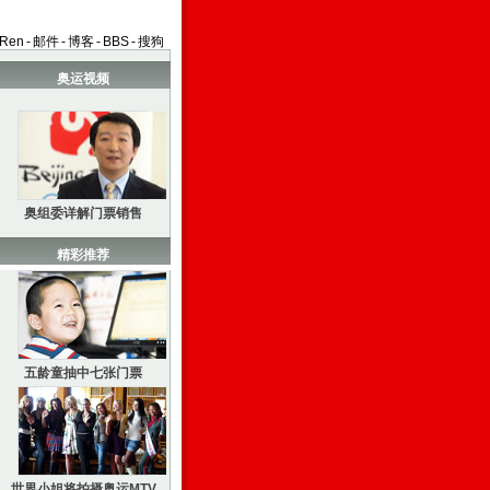
aRen
-
邮件
-
博客
-
BBS
-
搜狗
奥运视频
奥组委详解门票销售
精彩推荐
五龄童抽中七张门票
世界小姐将拍摄奥运MTV