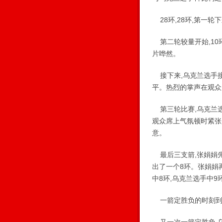
28环,28环,第一轮
第二轮较量开始,10
片哗然。
接下来,乌克兰选手接
平。热烈的掌声在观众
第三轮比赛,乌克兰选
观众席上气氛顿时紧张起
意。
最后三支箭,张娟娟先
出了一个8环。张娟娟再
中8环,乌克兰选手中
一箭定胜负的时刻到来