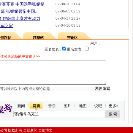
请赛开赛 中国选手张娟娟
07-08-20 21:04
 张娟娟领衔中国...
07-06-05 02:59
者 跟韩国比赛才有动力
07-04-17 23:27
拥军之家
07-04-16 09:59
全部跟帖
精华帖
辩论区
用户：
匿名发表：
匿名发表：
体验更流畅的中文输入>>
新闻
网页
音乐
图片
地图
说吧
更多»
.搜狐公司
版权所有
全部新闻
全部博文