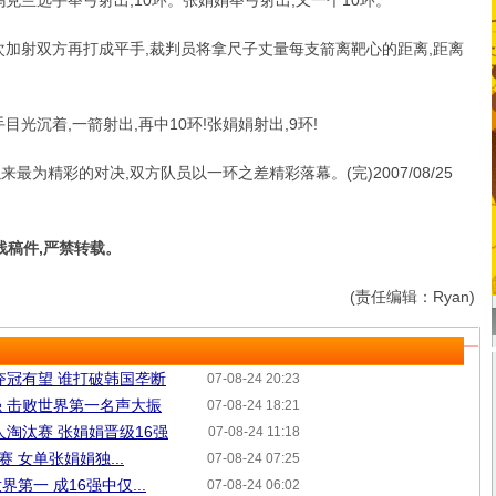
克兰选手举弓射出,10环。张娟娟举弓射出,又一个10环。
加射双方再打成平手,裁判员将拿尺子丈量每支箭离靶心的距离,距离
光沉着,一箭射出,再中10环!张娟娟射出,9环!
为精彩的对决,双方队员以一环之差精彩落幕。(完)2007/08/25
线稿件,严禁转载。
(责任编辑：Ryan)
夺冠有望 谁打破韩国垄断
07-08-24 20:23
 击败世界第一名声大振
07-08-24 18:21
人淘汰赛 张娟娟晋级16强
07-08-24 11:18
 女单张娟娟独...
07-08-24 07:25
第一 成16强中仅...
07-08-24 06:02