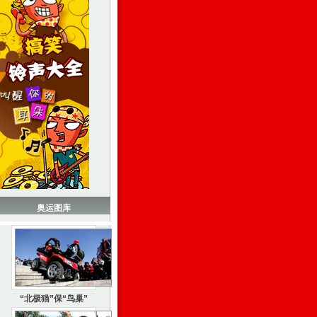
奥运图库
“北极猫”保“鸟巢”