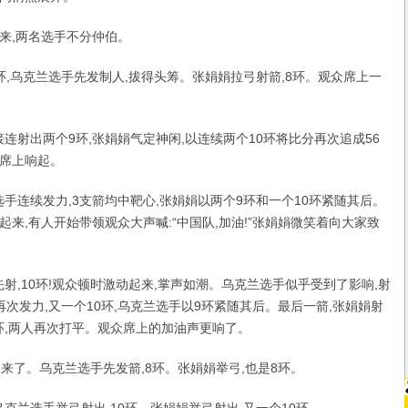
下来,两名选手不分仲伯。
环,乌克兰选手先发制人,拔得头筹。张娟娟拉弓射箭,8环。观众席上一
连射出两个9环,张娟娟气定神闲,以连续两个10环将比分再次追成56
席上响起。
手连续发力,3支箭均中靶心,张娟娟以两个9环和一个10环紧随其后。
来,有人开始带领观众大声喊:“中国队,加油!”张娟娟微笑着向大家致
射,10环!观众顿时激动起来,掌声如潮。乌克兰选手似乎受到了影响,射
次发力,又一个10环,乌克兰选手以9环紧随其后。最后一箭,张娟娟射
9环,两人再次打平。观众席上的加油声更响了。
了。乌克兰选手先发箭,8环。张娟娟举弓,也是8环。