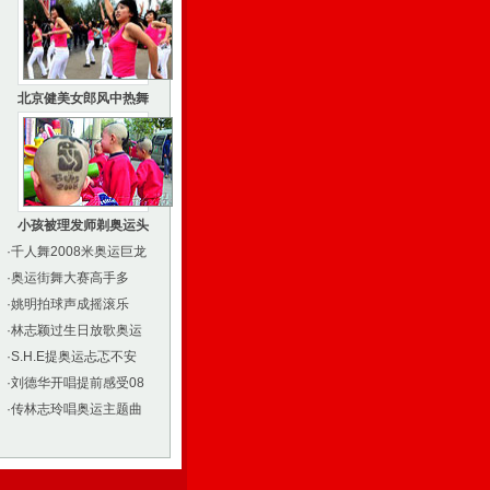
北京健美女郎风中热舞
小孩被理发师剃奥运头
·
千人舞2008米奥运巨龙
·
奥运街舞大赛高手多
·
姚明拍球声成摇滚乐
·
林志颖过生日放歌奥运
·
S.H.E提奥运忐忑不安
·
刘德华开唱提前感受08
·
传林志玲唱奥运主题曲