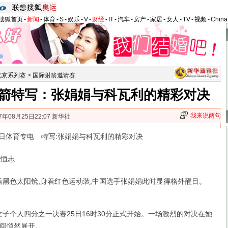
搜狐首页
-
新闻
-
体育
-
S
-
娱乐
-
V
-
财经
-
IT
-
汽车
-
房产
-
家居
-
女人
-
TV
-
视频
-
Chin
北京系列赛
>
国际射箭邀请赛
箭特写：张娟娟与科瓦利的精彩对决
我来说两句
7年08月25日22:07 新华社
体育专电 特写:张娟娟与科瓦利的精彩对决
恒志
黑色太阳镜,身着红色运动装,中国选手张娟娟此时显得格外醒目。
女子个人四分之一决赛25日16时30分正式开始。一场激烈的对决在她
间悄然展开。