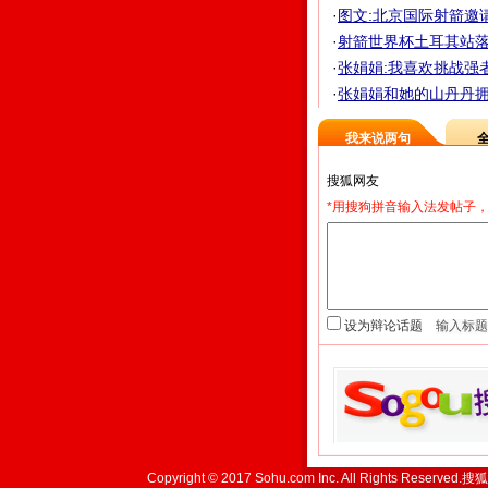
·
图文:北京国际射箭邀
·
射箭世界杯土耳其站落幕
·
张娟娟:我喜欢挑战强
·
张娟娟和她的山丹丹
我来说两句
*用搜狗拼音输入法发帖子，
设为辩论话题
Copyright © 2017 Sohu.com Inc. All Rights Reserved