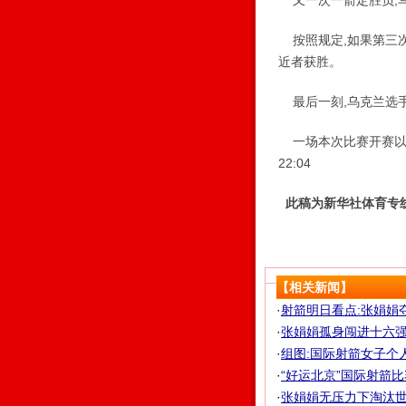
又一次一箭定胜负,乌
按照规定,如果第三次
近者获胜。
最后一刻,乌克兰选手目
一场本次比赛开赛以来最
22:04
此稿为新华社体育专
【相关新闻】
·
射箭明日看点:张娟娟
·
张娟娟孤身闯进十六强
·
组图:国际射箭女子个
·
“好运北京”国际射箭比赛
·
张娟娟无压力下淘汰世界