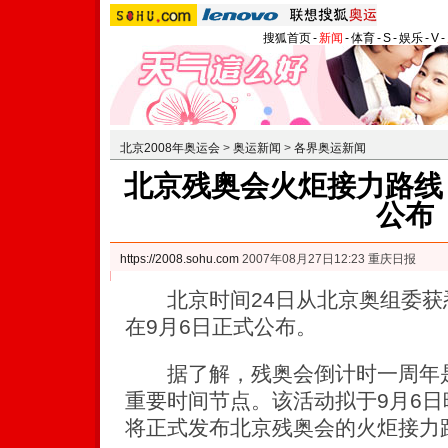
搜狐首页
-
新闻
-
体育
-
S
-
娱乐
-
V
-
北京2008年奥运会
>
奥运新闻
>
各界奥运新闻
北京残奥会火炬接力路线 
公布
https://2008.sohu.com
2007年08月27日12:23 重庆日报
北京时间24日从北京奥组委获
在9月6日正式公布。
据了解，残奥会倒计时一周年是
重要时间节点。该活动拟于9月6
将正式发布北京残奥会的火炬接力