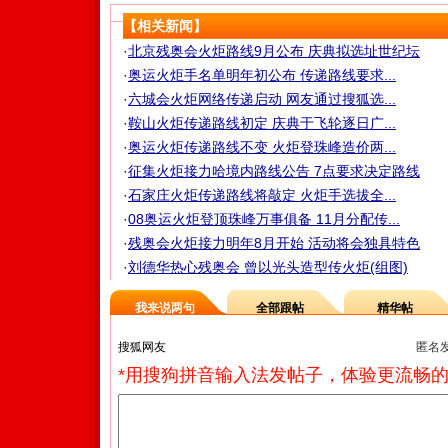
【相关新闻】
·
北京残奥会火炬路线9月公布 庆典拟选址世纪坛
·
奥运火炬手名单明年初公布 传递路线要求...
·
六城会火炬网络传递启动 网友通过搜狐选...
·
鞍山火炬传递路线初定 庆典于飞轮逐日广...
·
奥运火炬传递路线不变 火炬登珠峰造价两...
·
征集火炬接力哈境内路线公告 7点要求决定路线
·
石家庄火炬传递路线将敲定 火炬手选拔全...
·
08奥运火炬登顶珠峰万事俱备 11月分配传...
·
残奥会火炬接力明年8月开始 活动将会独具特色
·
刘德华热心残奥会 曾以光头造型传火炬(组图)
我来说两句
全部跟帖
精华帖
匿名
*用搜狗拼音输入法发帖子，体验更流畅的