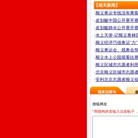
【相关新闻】
·
顺义奥运专线没有乘客滞
·
皮划艇中国公开赛开赛 
·
皮划艇静水公开赛开赛
·
水上天使-记顺义奥林
·
顺义经济巧借奥运“力
·
顺义奥运会、残奥会
·
顺义水上公园观看比赛 
·
顺义区城市志愿者利用
·
北京顺义区城市志愿者冒高
·
安利北京志愿者顺义福
我来说两句
*用搜狗拼音输入法发帖子，