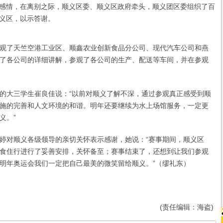
感情，在离别之际，顺义区委、顺义区政府牵头，顺义团区委组织了百
义区，以示答谢。
了天竺空港工业区、顺鑫农业创新食品分公司、现代汽车公司和燕
了各公司的详细讲解，参观了各公司的生产、配送等车间，并在参观
大三学生崔良佳说：“以前对顺义了解不深，通过参观真正感受到顺
施的完善和人文环境的和谐。明年还要继续为水上场馆服务，一定更
义。”
对顺义各级领导的亲切关怀表示感谢，她说：“赛事期间，顺义区
食住行进行了妥善安排，关怀备至；赛事结束了，还想到让我们参观
明年奥运会我们一定把自己最美的微笑留给顺义。”（缪礼东）
(责任编辑：海盗)