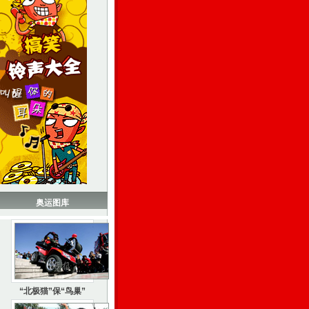
奥运图库
“北极猫”保“鸟巢”