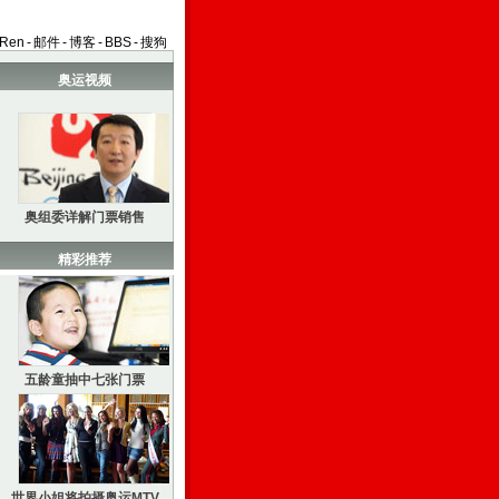
aRen
-
邮件
-
博客
-
BBS
-
搜狗
奥运视频
奥组委详解门票销售
精彩推荐
五龄童抽中七张门票
世界小姐将拍摄奥运MTV