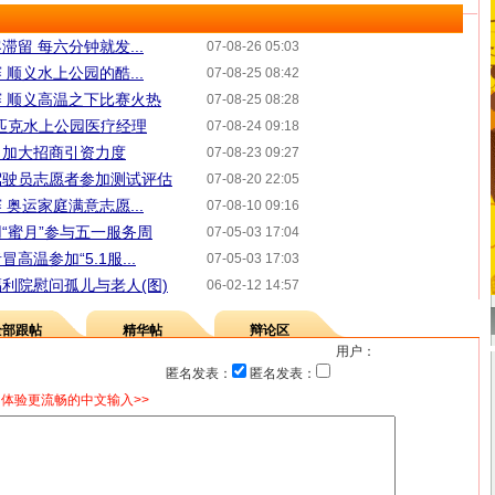
留 每六分钟就发...
07-08-26 05:03
顺义水上公园的酷...
07-08-25 08:42
 顺义高温之下比赛火热
07-08-25 08:28
匹克水上公园医疗经理
07-08-24 09:18
” 加大招商引资力度
07-08-23 09:27
驾驶员志愿者参加测试评估
07-08-20 22:05
奥运家庭满意志愿...
07-08-10 09:16
“蜜月”参与五一服务周
07-05-03 17:04
温参加“5.1服...
07-05-03 17:03
利院慰问孤儿与老人(图)
06-02-12 14:57
全部跟帖
精华帖
辩论区
用户：
匿名发表：
匿名发表：
体验更流畅的中文输入>>