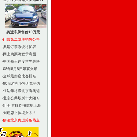
奥运车牌售价10万元
·
门票第二阶段销售公告
·
奥运订票系统将扩容
·
网上购票流程示意图
·
中国拳王速度世界最快
·
08年8月8日婚宴火爆
·
全球最卖座比赛排名
·
90后游泳小将无竞争力
·
任达华将搬北京看奥运
·
北京公共场所十大陋习
·
组图:冒牌刘翔惊现上海
·
刘翔恋上体坛女杰？
·
解读北京奥运筹备热点