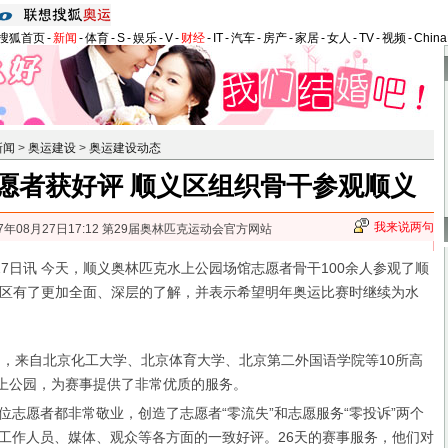
搜狐首页
-
新闻
-
体育
-
S
-
娱乐
-
V
-
财经
-
IT
-
汽车
-
房产
-
家居
-
女人
-
TV
-
视频
-
Chin
新闻
>
奥运建设
>
奥运建设动态
愿者获好评 顺义区组织骨干参观顺义
我来说两句
07年08月27日17:12 第29届奥林匹克运动会官方网站
日讯 今天，顺义奥林匹克水上公园场馆志愿者骨干100余人参观了顺
区有了更加全面、深层的了解，并表示希望明年奥运比赛时继续为水
来自北京化工大学、北京体育大学、北京第二外国语学院等10所高
水上公园，为赛事提供了非常优质的服务。
位志愿者都非常敬业，创造了志愿者“零流失”和志愿服务“零投诉”两个
工作人员、媒体、观众等各方面的一致好评。26天的赛事服务，他们对