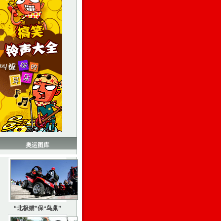
奥运图库
“北极猫”保“鸟巢”