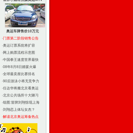
奥运车牌售价10万元
·
门票第二阶段销售公告
·
奥运订票系统将扩容
·
网上购票流程示意图
·
中国拳王速度世界最快
·
08年8月8日婚宴火爆
·
全球最卖座比赛排名
·
90后游泳小将无竞争力
·
任达华将搬北京看奥运
·
北京公共场所十大陋习
·
组图:冒牌刘翔惊现上海
·
刘翔恋上体坛女杰？
·
解读北京奥运筹备热点