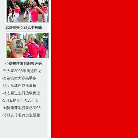
北京健美女郎风中热舞
小孩被理发师剃奥运头
·
千人舞2008米奥运巨龙
·
奥运街舞大赛高手多
·
姚明拍球声成摇滚乐
·
林志颖过生日放歌奥运
·
S.H.E提奥运忐忑不安
·
刘德华开唱提前感受08
·
传林志玲唱奥运主题曲