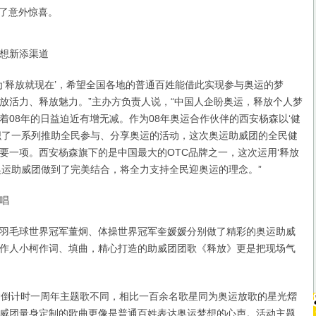
了意外惊喜。
想新添渠道
释放就现在’，希望全国各地的普通百姓能借此实现参与奥运的梦
放活力、释放魅力。”主办方负责人说，“中国人企盼奥运，释放个人梦
着08年的日益迫近有增无减。作为08年奥运合作伙伴的西安杨森以‘健
织了一系列推助全民参与、分享奥运的活动，这次奥运助威团的全民健
要一项。西安杨森旗下的是中国最大的OTC品牌之一，这次运用‘释放
奥运助威团做到了完美结合，将全力支持全民迎奥运的理念。”
唱
毛球世界冠军董炯、体操世界冠军奎媛媛分别做了精彩的奥运助威
作人小柯作词、填曲，精心打造的助威团团歌《释放》更是把现场气
倒计时一周年主题歌不同，相比一百余名歌星同为奥运放歌的星光熠
威团量身定制的歌曲更像是普通百姓表达奥运梦想的心声。活动主题