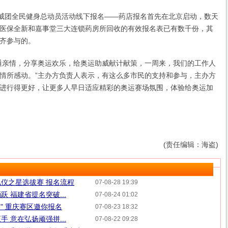
威团全民健身总动员活动线下报名——药店报名首先在北京启动，数天
医保全新和嘉事堂三大连锁药房所回收的有效报名表已有数千份，其
齐参与的。
亲情，分享奥运欢乐，给奥运助威献计献策，一周来，我们的工作人
情所感动。”主办方负责人表示，有这么多市民的支持和参与，主办方
进行得更好，让更多人早日适应精彩的奥运赛场氛围，体验给奥运加
(责任编辑：海盗)
仪之星选拔赛 报名流程
07-08-28 19:39
 福建省提名突破...
07-08-24 01:02
8" 重庆赛区邀你报名
07-08-23 18:32
 意在弘扬顽强拼...
07-08-22 09:28