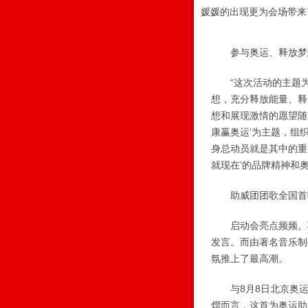
媛媛的出现更为会场带来
参与奥运、释放梦
“这次活动的主题为‘
想，充分释放能量、释
想和展现激情的愿望随
康赢奥运’为主题，组
身总动员就是其中的重
就现在’的品牌精神和
助威团团歌全国首
启动会亮点频频。羽
发言。而由著名音乐制
氛推上了最高潮。
与8月8日北京奥运
熠而言，这首为奥运助