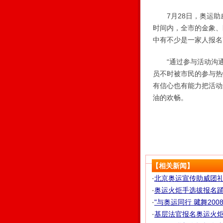
7月28日，奥运助
时间内，全市的金象、
中有不少是一家人报名
“通过参与活动沟通
员不时被市民的参与热
有信心也有能力把活动
油的欢畅。
【相关新闻】
·
北京奥运宣传助威团礼
·
奥运火炬手选拔报名踊跃
·
"与奥运同行 毽舞200
·
基层法官报名奥运火炬手