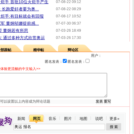
火炬手 首批10位火炬手产生
07-08-22 09:12
长跑爱好者要为奥...
07-08-22 08:29
炬手:有目标就会有回报
07-08-17 10:52
 董炯邬娜提前感...
07-07-30 06:37
盟 董炯若有所思
07-03-26 18:49
大 通过多种方式欣赏奥运
07-03-26 17:30
全部跟帖
精华帖
辩论区
用户：
匿名发表：
匿名发表：
体验更流畅的中文输入>>
新闻
网页
音乐
图片
地图
说吧
更多»