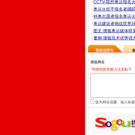
·
CCTV-联想奥运报名
·
奥运火炬手报名者踊跃 
·
特奥志愿者报名奥运火
·
奥运建设者挑战世界冠军
·
图文:搜狐奥运媒体联
·
董炯:搜狐技术优势强
我来说两句
*用搜狗拼音输入法发帖子，
设为辩论话题