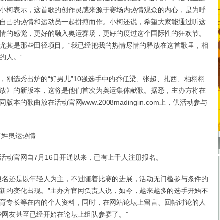
小柯表示，这首歌的创作灵感来源于赛场内热情观众的内心，是为呼
自己的热情和运动员一起拼搏而作。小柯还说，希望大家能通过听这
情的感觉，更好的融入奥运赛场，更好的度过这个国际性的狂欢节。
尤其是那些田径项目。“我已经把我的热情尽情的释放在这首歌里，相
的人。”
选秀出炉的“好男儿”10强选手中的乔任梁、张超、扎西、柏栩栩
放》的新版本，这将是他们首次为奥运集体献歌。据悉，主办方将在
本的歌曲放在活动官网www.2008madinglin.com上，供活动参与
姓奥运热情
动官网自7月16日开通以来，已有上千人注册报名。
名还是以年轻人为主，不过随着比赛的进展，活动无门槛参与条件的
新的变化出现。”主办方官网负责人说，如今，越来越多的选手开始不
育专长等在内的个人资料，同时，在网站论坛上留言、回帖讨论的人
些网友甚至已经开始在论坛上组队参赛了。”