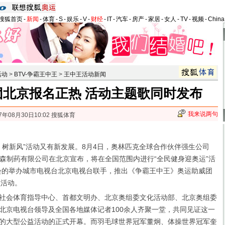
搜狐首页
-
新闻
-
体育
-
S
-
娱乐
-
V
-
财经
-
IT
-
汽车
-
房产
-
家居
-
女人
-
TV
-
视频
-
Chin
活动
>
BTV-争霸王中王
>
王中王活动新闻
团北京报名正热 活动主题歌同时发布
我来说两句
7年08月30日10:02 搜狐体育
新风”活动又有新发展。8月4日，奥林匹克全球合作伙伴强生公司
森制药有限公司在北京宣布，将在全国范围内进行“全民健身迎奥运”活
运会的举办城市电视台北京电视台联手，推出《争霸王中王》奥运助威团
员活动。
社会体育指导中心、首都文明办、北京奥组委文化活动部、北京奥组委
北京电视台领导及全国各地媒体记者100余人齐聚一堂，共同见证这一
的大型公益活动的正式开幕。而羽毛球世界冠军董炯、体操世界冠军奎