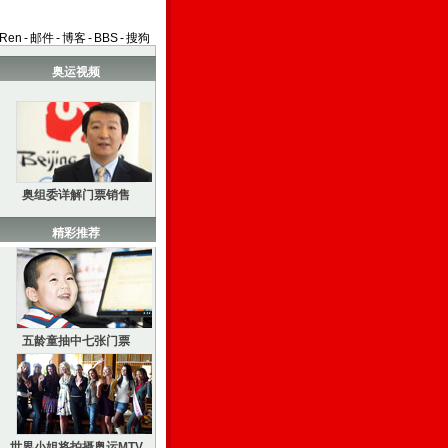
aRen
-
邮件
-
博客
-
BBS
-
搜狗
奥运视频
奥组委详解门票销售
精彩推荐
五龄童抽中七张门票
世界小姐将拍摄奥运MTV