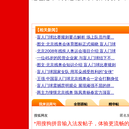
【相关新闻】
·
盲人门球比赛规则要点解析 场上队员均要...
·
图文:北京残奥会体育图标正式揭晓 盲人门球
·
北京2008年残疾人奥运会项目介绍:盲人门球
·
一位45岁的民营企业家 与盲人门球结下不...
·
图文:北京残奥会知识介绍 盲人门球比赛规则
·
盲人门球国家女队:用耳朵感受胜利的"女侠"
·
王强:中国盲人门球北京残奥会一定会打翻身仗
·
盲人门球震撼昆明观众 展现顽强不屈的拼...
·
两主力憧憬北京残奥 陈凤青杨春宏力顶盲...
我来说两句
全部跟帖
精华帖
匿名
*用搜狗拼音输入法发帖子，体验更流畅的