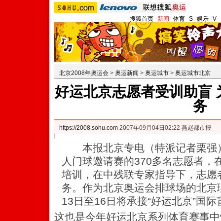
搜狐首页
-
新闻
-
体育
-
S
-
娱乐
-
V
-
北京2008年奥运会
>
奥运新闻
>
奥运城市
>
奥运城市北京
好运北京志愿者受训助盲 
务
https://2008.sohu.com
2007年09月04日02:22 燕赵都市报
本报北京专电（特派记者栗强）
人门球邀请赛的370多名志愿者，
培训，在中残联专家指导下，志愿
务。作为北京奥运会排球场的北京
13日至16日将承接“好运北京”国
这也是今年好运北京系列体育赛事中