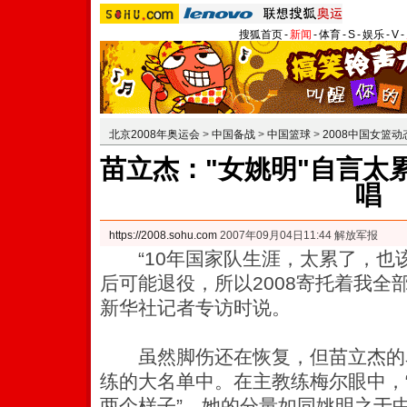
搜狐首页
-
新闻
-
体育
-
S
-
娱乐
-
V
-
北京2008年奥运会
>
中国备战
>
中国篮球
>
2008中国女篮动
苗立杰："女姚明"自言太累
唱
https://2008.sohu.com
2007年09月04日11:44 解放军报
“10年国家队生涯，太累了，也
后可能退役，所以2008寄托着我全
新华社记者专访时说。
虽然脚伤还在恢复，但苗立杰的
练的大名单中。
在主教练梅尔眼中，
两个样子”，她的分量如同姚明之于