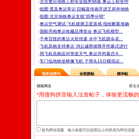
·
北京查出地铁工程安全隐患98条 奥运工程受控
·
组图:普及奥运常识 巨幅宣传画开进王府井地铁
·
组图:北京地铁奥运支线"四季分明"
·
奥运空气测试:飞机观测卫星遥感 指纹断案准确
·
国航亮相奥运收藏品博览会 奥运飞机模型...
·
千奇百怪的奥运火炬传递 水中飞机跳伞花...
·
飞机高炮支持奥运 消云减雨保障开闭幕式进行
·
用飞机高炮应对突发天气 奥运开闭幕式今...
·
车门似地铁坐椅像飞机 子弹头15日模拟运...
我来说两句
全部跟帖
精华帖
匿名
*用搜狗拼音输入法发帖子，体验更流畅的
设为辩论话题