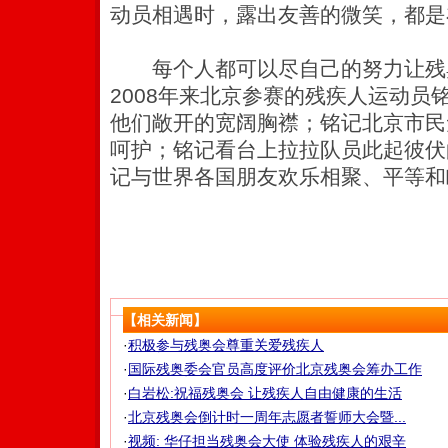
动员相遇时，露出友善的微笑，都是
每个人都可以尽自己的努力让残
2008年来北京参赛的残疾人运动员
他们敞开的宽阔胸襟；铭记北京市民
呵护；铭记看台上拉拉队员此起彼伏
记与世界各国朋友欢乐相聚、平等和
【相关新闻】
·
积极参与残奥会尊重关爱残疾人
·
国际残奥委会官员高度评价北京残奥会筹办工作
·
白岩松:祝福残奥会 让残疾人自由健康的生活
·
北京残奥会倒计时一周年志愿者誓师大会暨...
·
视频: 华仔担当残奥会大使 体验残疾人的艰辛