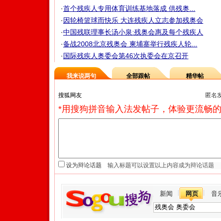
·
首个残疾人专用体育训练基地落成 供残奥...
·
因轮椅篮球而快乐 大连残疾人立志参加残奥会
·
中国残联理事长汤小泉:残奥会惠及每个残疾人
·
备战2008北京残奥会 柬埔寨举行残疾人轮...
·
国际残疾人奥委会第46次执委会在京召开
我来说两句
全部跟帖
精华帖
匿名
*用搜狗拼音输入法发帖子，体验更流畅的
设为辩论话题
新闻
网页
音