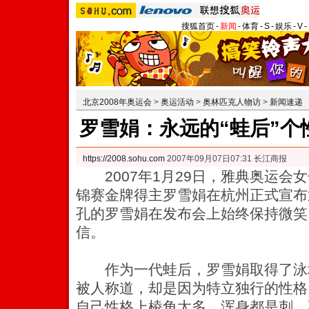
搜狐首页
-
新闻
-
体育
-
S
-
娱乐
-
V
-
北京2008年奥运会
>
奥运活动
>
奥林匹克人物访
>
新闻速递
罗雪娟：永远的“蛙后”个
https://2008.sohu.com
2007年09月07日07:31 长江商报
2007年1月29日，雅典奥运会女
锦赛金牌得主罗雪娟在杭州正式宣布
孔的罗雪娟在发布会上始终保持微笑
信。
作为一代蛙后，罗雪娟取得了泳
被人称道，却是因为特立独行的性格
自己性格上棱角太多，浑身都是刺。