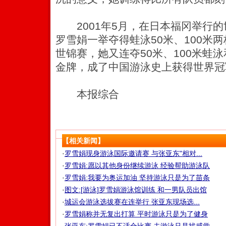
2001年5月，在日本福冈举行的
罗雪娟一举夺得蛙泳50米、100米
世锦赛，她又连夺50米、100米蛙泳
金牌，成了中国游泳史上获得世界冠
本报综合
【相关新闻】
·
罗雪娟现身游泳国际邀请赛 与张亚东"相对...
·
罗雪娟:愿以其他身份继续游泳 经验帮助游泳队
·
罗雪娟:我要为奥运加油 坚持游泳只是为了苗条
·
图文:[游泳]罗雪娟游泳馆训练 和一男队员出馆
·
城运会游泳选拔赛在连举行 张亚东现场选...
·
罗雪娟称并无复出打算 平时游泳只是为了健身