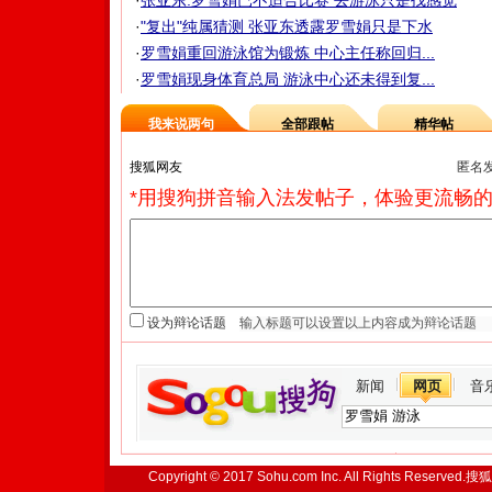
·
张亚东:罗雪娟已不适合比赛 去游泳只是找感觉
·
"复出"纯属猜测 张亚东透露罗雪娟只是下水
·
罗雪娟重回游泳馆为锻炼 中心主任称回归...
·
罗雪娟现身体育总局 游泳中心还未得到复...
我来说两句
全部跟帖
精华帖
匿名
*用搜狗拼音输入法发帖子，体验更流畅的
设为辩论话题
新闻
网页
音
Copyright © 2017 Sohu.com Inc. All Rights Reserved