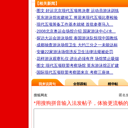
【相关新闻】
·
图文:好运北京现代五项将决赛 运动员游泳训练
·
英东游泳馆改建竣工 将迎来现代五项比赛检验
·
现代五项筹备工作基本就绪 首批参赛马入...
·
2008北京奥运会场馆介绍 国家游泳中心(水...
·
探访大运会游泳场馆 泰国游泳队惊现中国教练
·
成都抽查游泳场馆卫生 大约三分之一未能达标
·
安徽22家游泳场馆违反卫生法律法规被处罚
·
花样游泳观赛礼仪:进出必须有序 场馆禁止吸烟
·
图文:现代五项联盟考察场馆 英东游泳馆正扩建
·
国际现代五项联盟考察团来京 考察三座体...
我来说两句
全部跟帖
精华帖
匿名
*用搜狗拼音输入法发帖子，体验更流畅的