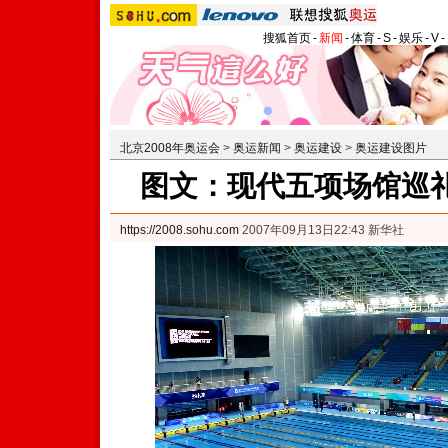
搜狐首页
-
新闻
-
体育
-
S
-
娱乐
-
V
-
北京2008年奥运会
>
奥运新闻
>
奥运建设
>
奥运建设图片
图文：现代五项场馆巡礼
https://2008.sohu.com
2007年09月13日22:43 新华社