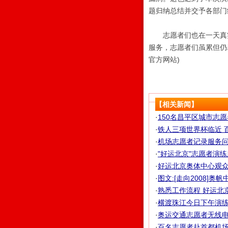
题归纳总结并交予各部门
志愿者们也在一天真实
服务，志愿者们虽累但仍
官方网站)
【相关新闻】
·
150名昌平区城市志愿
·
铁人三项世界杯临近 百
·
机场志愿者记录服务问题
·
"好运北京"志愿者演练
·
好运北京奥体中心观
·
图文:[走向2008]奥
·
熟悉工作流程 好运北京
·
横渡珠江今日下午演练
·
奥运交通志愿者无线电
·
百名志愿者赴首都机