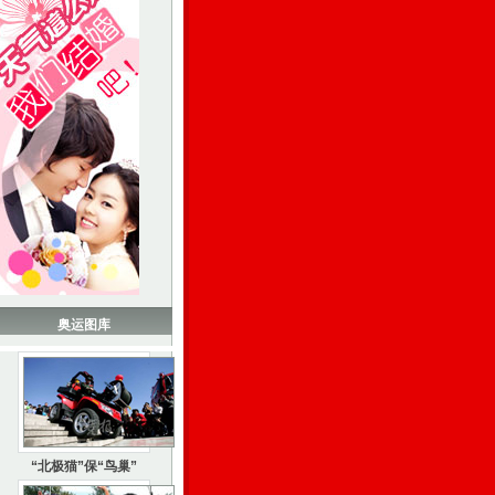
奥运图库
“北极猫”保“鸟巢”