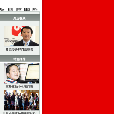
aRen
-
邮件
-
博客
-
BBS
-
搜狗
奥运视频
奥组委详解门票销售
精彩推荐
五龄童抽中七张门票
世界小姐将拍摄奥运MTV