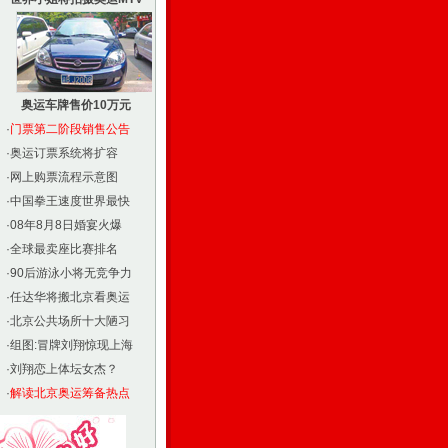
奥运车牌售价10万元
·
门票第二阶段销售公告
·
奥运订票系统将扩容
·
网上购票流程示意图
·
中国拳王速度世界最快
·
08年8月8日婚宴火爆
·
全球最卖座比赛排名
·
90后游泳小将无竞争力
·
任达华将搬北京看奥运
·
北京公共场所十大陋习
·
组图:冒牌刘翔惊现上海
·
刘翔恋上体坛女杰？
·
解读北京奥运筹备热点