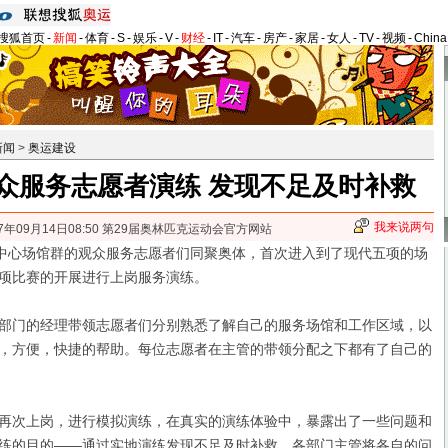
搜狐首页
-
新闻
-
体育
-
S
-
娱乐
-
V
-
财经
-
IT
-
汽车
-
房产
-
家居
-
女人
-
TV
-
视频
-
Chin
新闻
>
奥运建设
众服务志愿者演练 发现不足及时补救
我来说两句
07年09月14日08:50 第29届奥林匹克运动会官方网站
中心场馆群的观众服务志愿者们同聚奥体，首次进入到了现代五项的场
项比赛的开展进行上岗服务演练。
门的经理带领志愿者们分别熟悉了解自己的服务场馆和工作区域，以
，方便，快捷的帮助。
每位志愿者在主管的带领分配之下都有了自己的
次上岗，进行模拟演练，在真实的演练体验中，暴露出了一些问题和
练的目的——通过实地演练发现不足及时补救。各部门主管将各自的问