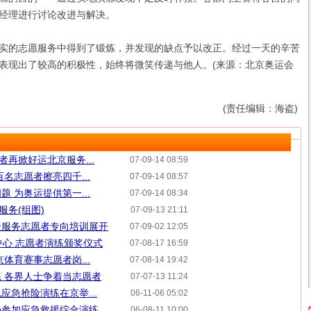
经理进行讨论改进与解决。
的志愿服务中得到了锻炼，并发现的缺点予以改正。经过一天的辛苦
表现出了较高的积极性，始终将微笑传递与他人。(来源：北京奥运会
(责任编辑：海盗)
者再掀好运北京服务...
07-09-14 08:59
名志愿者擦亮四千...
07-09-14 08:57
 为奥运提供第一...
07-09-14 08:34
服务(组图)
07-09-13 21:11
众服务志愿者专向培训展开
07-09-02 12:05
帆中心 志愿者演练颁奖仪式
07-08-17 16:59
体育赛事志愿者岗...
07-08-14 19:42
 各界人士争着当志愿者
07-07-13 11:24
应急抢险演练在京举...
06-11-06 05:02
场参加应急救援综合演练
06-08-11 10:00