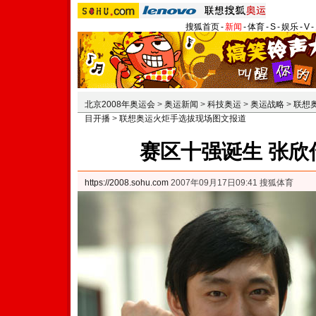
搜狐首页
-
新闻
-
体育
-
S
-
娱乐
-
V
-
北京2008年奥运会
>
奥运新闻
>
科技奥运
>
奥运战略
>
联想
目开播
>
联想奥运火炬手选拔现场图文报道
赛区十强诞生 张欣
https://2008.sohu.com
2007年09月17日09:41 搜狐体育