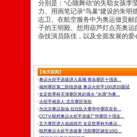
分别是：“心随舞动”的失聪女孩李
力、用画笔记录“鸟巢”建设的朱明
志卫、在航空服务中为奥运做贡献
子的王明殿、想用葫芦灯点亮奥运
杂技演员陈佳，以及全面发展的爱
【相关新闻】
·
奥运火炬手选拔进入高潮 青岛赛区十强选...
·
福州赛区第二阶段选拔 奥运火炬手100进20面试
·
女足世界杯天津赛区将起烽火 "水滴"为奥...
·
火炬手候选人:北京赛区张欣
·
为北京奥运加油 拉拉队大赛华中赛区在长...
·
CCTV-联想奥运火炬手选拔广州赛区十强全...
·
五大赛区进入临战状态 女足世界杯为奥运...
·
联想奥运火炬手选拔赛 沈阳赛区诞生10位...