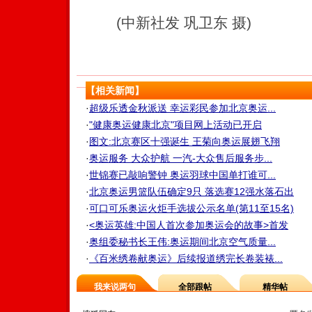
(中新社发 巩卫东 摄)
【相关新闻】
·
超级乐透金秋派送 幸运彩民参加北京奥运...
·
"健康奥运健康北京"项目网上活动已开启
·
图文:北京赛区十强诞生 王菊向奥运展翅飞翔
·
奥运服务 大众护航 一汽-大众售后服务步...
·
世锦赛已敲响警钟 奥运羽球中国单打谁可...
·
北京奥运男篮队伍确定9只 落选赛12强水落石出
·
可口可乐奥运火炬手选拔公示名单(第11至15名)
·
<奥运英雄:中国人首次参加奥运会的故事>首发
·
奥组委秘书长王伟:奥运期间北京空气质量...
·
《百米绣卷献奥运》后续报道绣完长卷装裱...
我来说两句
全部跟帖
精华帖