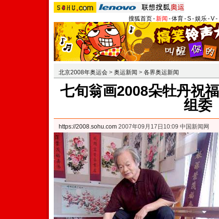
搜狐首页
-
新闻
-
体育
-
S
-
娱乐
-
V
-
北京2008年奥运会
>
奥运新闻
>
各界奥运新闻
七旬翁画2008朵牡丹祝
组委
https://2008.sohu.com
2007年09月17日10:09 中国新闻网