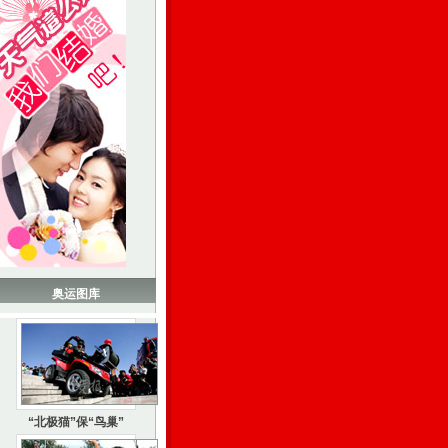
奥运图库
“北极猫”保“鸟巢”