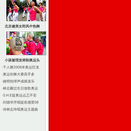
北京健美女郎风中热舞
小孩被理发师剃奥运头
·
千人舞2008米奥运巨龙
·
奥运街舞大赛高手多
·
姚明拍球声成摇滚乐
·
林志颖过生日放歌奥运
·
S.H.E提奥运忐忑不安
·
刘德华开唱提前感受08
·
传林志玲唱奥运主题曲