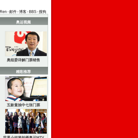
aRen
-
邮件
-
博客
-
BBS
-
搜狗
奥运视频
奥组委详解门票销售
精彩推荐
五龄童抽中七张门票
世界小姐将拍摄奥运MTV