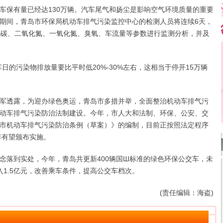
保有量已经达130万辆。汽车尾气和扬尘是影响空气环境质量的重要
期间，青岛市环保局机动车排气污染监控中心的检测人员将连续6天，
化碳、二氧化氮、一氧化氮、臭氧、车流量等参数进行监测分析，并及
的污染物排放量要比平时低20%-30%左右，这相当于停开15万辆
透露，为迎办绿色奥运，青岛市多措并举，全面整治机动车排气污
动车排气污染防治法制建设。今年，市人大和法制、环保、公安、交
市机动车排气污染防治条例（草案）》的编制，目前正按照法定程序
年有望颁布实施。
落到实处，今年，青岛共更新400辆国Ш标准的绿色环保公交车，未
入1.5亿元，改善乘车条件，提高公交车档次。
(责任编辑：海盗)