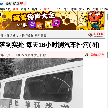
搜狐首页
-
新闻
-
体育
-
S
-
娱乐
-
V
-
财经
-
IT
-
汽车
-
房产
-
家居
-
女人
-
TV
-
视频
-
Chin
新闻
>
奥运城市
>
奥运城市--香港青岛
落到实处 每天16小时测汽车排污(图)
我来说两句
7年09月18日08:15 大众网-大众日报