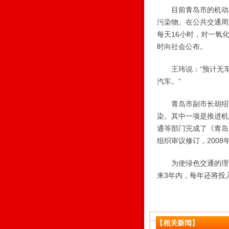
目前青岛市的机动车
污染物。在公共交通周
每天16小时，对一氧
时向社会公布。
王玮说：“预计无车日
汽车。”
青岛市副市长胡绍军
染。其中一项是推进机
通等部门完成了《青岛
组织审议修订，2008
为使绿色交通的理念
来3年内，每年还将投
【相关新闻】