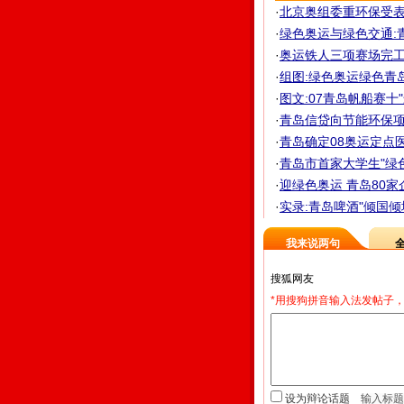
·
北京奥组委重环保受表彰
·
绿色奥运与绿色交通:
·
奥运铁人三项赛场完工 
·
组图:绿色奥运绿色青
·
图文:07青岛帆船赛十
·
青岛信贷向节能环保
·
青岛确定08奥运定点医
·
青岛市首家大学生"绿
·
迎绿色奥运 青岛80家
·
实录:青岛啤酒"倾国倾
我来说两句
*用搜狗拼音输入法发帖子，
设为辩论话题