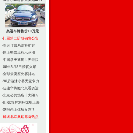
奥运车牌售价10万元
·
门票第二阶段销售公告
·
奥运订票系统将扩容
·
网上购票流程示意图
·
中国拳王速度世界最快
·
08年8月8日婚宴火爆
·
全球最卖座比赛排名
·
90后游泳小将无竞争力
·
任达华将搬北京看奥运
·
北京公共场所十大陋习
·
组图:冒牌刘翔惊现上海
·
刘翔恋上体坛女杰？
·
解读北京奥运筹备热点