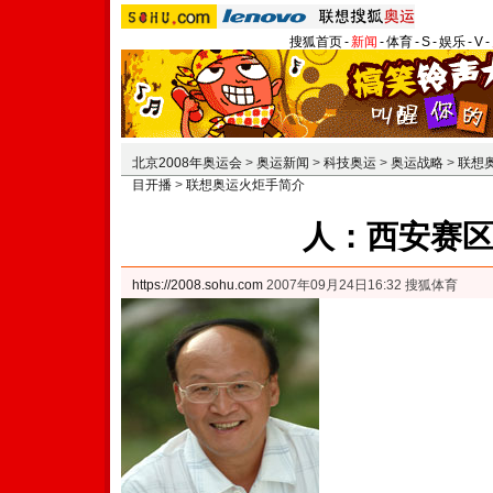
搜狐首页
-
新闻
-
体育
-
S
-
娱乐
-
V
-
北京2008年奥运会
>
奥运新闻
>
科技奥运
>
奥运战略
>
联想
目开播
>
联想奥运火炬手简介
人：西安赛
https://2008.sohu.com
2007年09月24日16:32 搜狐体育