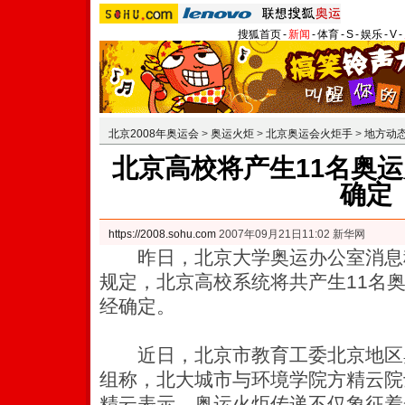
搜狐首页
-
新闻
-
体育
-
S
-
娱乐
-
V
-
北京2008年奥运会
>
奥运火炬
>
北京奥运会火炬手
>
地方动
北京高校将产生11名奥运
确定
https://2008.sohu.com
2007年09月21日11:02 新华网
昨日，北京大学奥运办公室消息
规定，北京高校系统将共产生11名
经确定。
近日，北京市教育工委北京地区
组称，北大城市与环境学院方精云院
精云表示，奥运火炬传递不仅象征着