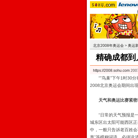
北京2008年奥运会
>
奥运
精确成都到
https://2008.sohu.com
200
“"鸟巢"下午1时30
2008北京奥运会期间出
天气和奥运比赛紧密
“日常的天气预报是一
城东区出太阳可能西区正
中，一般只告诉老百姓会
率”等模糊词语，必须说