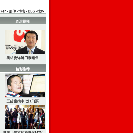
aRen
-
邮件
-
博客
-
BBS
-
搜狗
奥运视频
奥组委详解门票销售
精彩推荐
五龄童抽中七张门票
世界小姐将拍摄奥运MTV