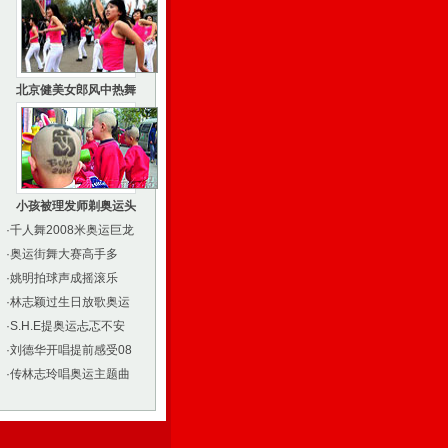
北京健美女郎风中热舞
小孩被理发师剃奥运头
·
千人舞2008米奥运巨龙
·
奥运街舞大赛高手多
·
姚明拍球声成摇滚乐
·
林志颖过生日放歌奥运
·
S.H.E提奥运忐忑不安
·
刘德华开唱提前感受08
·
传林志玲唱奥运主题曲