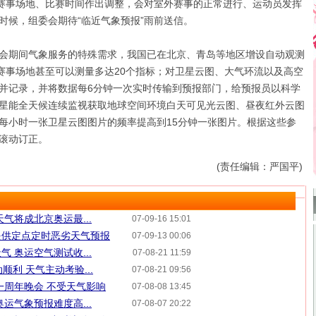
对赛事场地、比赛时间作出调整，会对室外赛事的正常进行、运动员发挥
时候，组委会期待“临近气象预报”雨前送信。
期间气象服务的特殊需求，我国已在北京、青岛等地区增设自动观测
殊赛事场地甚至可以测量多达20个指标；对卫星云图、大气环流以及高空
并记录，并将数据每6分钟一次实时传输到预报部门，给预报员以科学
星能全天候连续监视获取地球空间环境白天可见光云图、昼夜红外云图
每小时一张卫星云图图片的频率提高到15分钟一张图片。根据这些参
滚动订正。
(责任编辑：严国平)
气将成北京奥运最...
07-09-16 15:01
提供定点定时恶劣天气预报
07-09-13 00:06
 奥运空气测试收...
07-08-21 11:59
顺利 天气主动考验...
07-08-21 09:56
一周年晚会 不受天气影响
07-08-08 13:45
运气象预报难度高...
07-08-07 20:22