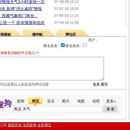
间预报天气3小时滚动一次
07-08-06 11:14
练 新增"消云减雨"预报
07-07-16 18:03
西藏气象部门将全...
07-05-03 17:24
公里一个 提供预报和信息
07-04-26 11:38
全部跟帖
精华帖
辩论区
用户：
匿名发表：
匿名发表：
体验更流畅的中文输入>>
新闻
网页
音乐
图片
地图
说吧
更多»
.搜狐公司
版权所有
全部新闻
全部博文