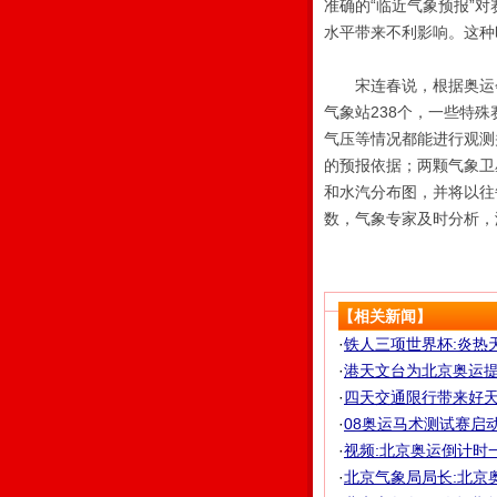
准确的“临近气象预报”
水平带来不利影响。这种
宋连春说，根据奥运会
气象站238个，一些特
气压等情况都能进行观测
的预报依据；两颗气象卫
和水汽分布图，并将以往
数，气象专家及时分析，
【相关新闻】
·
铁人三项世界杯:炎热天
·
港天文台为北京奥运
·
四天交通限行带来好天气
·
08奥运马术测试赛启动
·
视频:北京奥运倒计时
·
北京气象局局长:北京奥