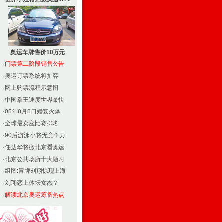
奥运车牌售价10万元
·
门票第二阶段销售公告
·
奥运订票系统将扩容
·
网上购票流程示意图
·
中国拳王速度世界最快
·
08年8月8日婚宴火爆
·
全球最卖座比赛排名
·
90后游泳小将无竞争力
·
任达华将搬北京看奥运
·
北京公共场所十大陋习
·
组图:冒牌刘翔惊现上海
·
刘翔恋上体坛女杰？
·
解读北京奥运筹备热点