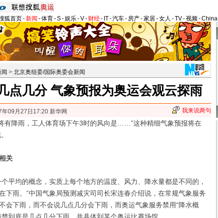
搜狐首页
-
新闻
-
体育
-
S
-
娱乐
-
V
-
财经
-
IT
-
汽车
-
房产
-
家居
-
女人
-
TV
-
视频
-
Chin
新闻
>
北京奥组委/国际奥委会新闻
几点几分 气象预报为奥运会观云探雨
我来说两句
7年09月27日17:20 新华网
分将有降雨，工人体育场下午3时的风向是……”这种精细气象预报将在
现。
相关
个平均的概念，实质上每个地方的温度、风力、降水量都是不同的，
在下雨。
”中国气象局预测减灾司司长宋连春介绍说，在常规气象服务
不会下雨，而不会说几点几分会下雨，而奥运气象服务禁用“降水概
清楚到底是几点几分下雨，并具体到某个奥运比赛场馆。