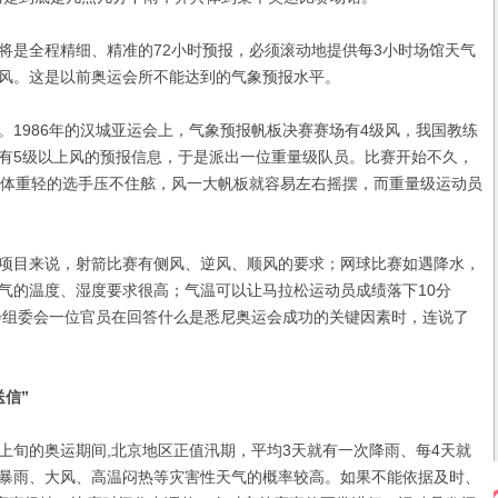
是全程精细、精准的72小时预报，必须滚动地提供每3小时场馆天气
风。这是以前奥运会所不能达到的气象预报水平。
986年的汉城亚运会上，气象预报帆板决赛赛场有4级风，我国教练
有5级以上风的预报信息，于是派出一位重量级队员。比赛开始不久，
，体重轻的选手压不住舷，风一大帆板就容易左右摇摆，而重量级运动员
目来说，射箭比赛有侧风、逆风、顺风的要求；网球比赛如遇降水，
气的温度、湿度要求很高；气温可以让马拉松运动员成绩落下10分
运会组委会一位官员在回答什么是悉尼奥运会成功的关键因素时，连说了
信”
月上旬的奥运期间,北京地区正值汛期，平均3天就有一次降雨、每4天就
暴雨、大风、高温闷热等灾害性天气的概率较高。如果不能依据及时、