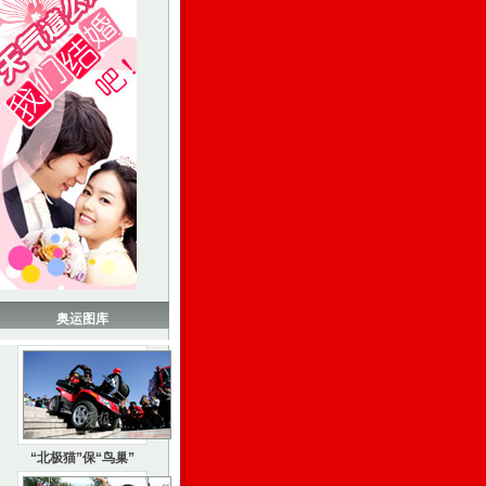
奥运图库
“北极猫”保“鸟巢”