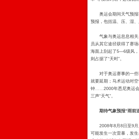
奥运会期间天气预报将
预报，包括温、压、湿、
气象与奥运息息相关。1
员从其它途径获得了赛场
海面上刮起了5—6级风
则占据了“天时”。
对于奥运赛事的一些项
就要延期；马术运动对空
钟……2000年悉尼奥
三声“天气”。
期待气象预报“雨前送
2008年8月8日至9
可能发生一次雷暴，发生