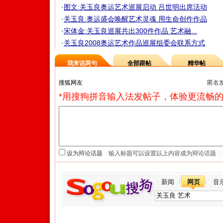
·
图文:关玉良奥运艺术巡展启动 吕世明出席活动
·
关玉良:奥运盛会唤醒艺术灵魂 用生命创作作品
·
宋体金:关玉良巡展共出300件作品 艺术融...
·
关玉良2008奥运艺术作品巡展组委会联系方式
我来说两句
全部跟帖
精华帖
匿名
*用搜狗拼音输入法发帖子，体验更流畅的
设为辩论话题
新闻
网页
音