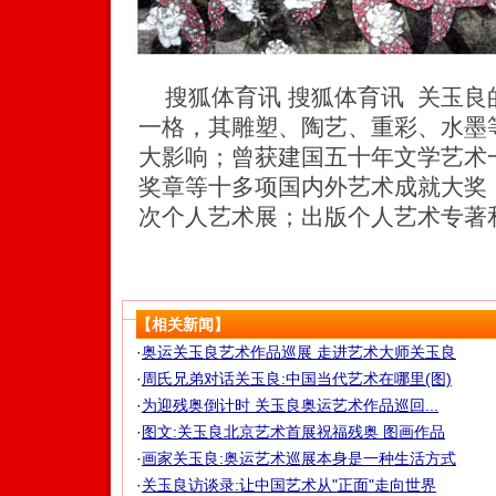
搜狐体育讯 搜狐体育讯 关玉良
一格，其雕塑、陶艺、重彩、水墨
大影响；曾获建国五十年文学艺术
奖章等十多项国内外艺术成就大奖
次个人艺术展；出版个人艺术专著
【相关新闻】
·
奥运关玉良艺术作品巡展 走进艺术大师关玉良
·
周氏兄弟对话关玉良:中国当代艺术在哪里(图)
·
为迎残奥倒计时 关玉良奥运艺术作品巡回...
·
图文:关玉良北京艺术首展祝福残奥 图画作品
·
画家关玉良:奥运艺术巡展本身是一种生活方式
·
关玉良访谈录:让中国艺术从"正面"走向世界