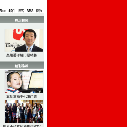
aRen
-
邮件
-
博客
-
BBS
-
搜狗
奥运视频
奥组委详解门票销售
精彩推荐
五龄童抽中七张门票
世界小姐将拍摄奥运MTV