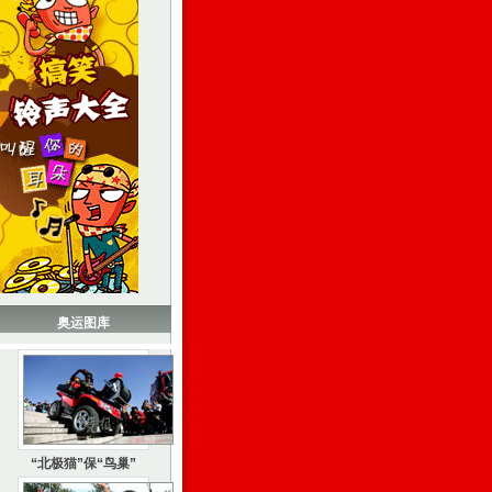
奥运图库
“北极猫”保“鸟巢”