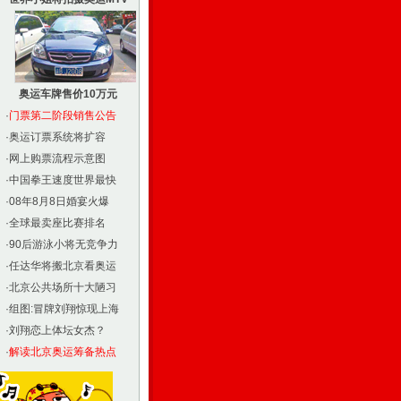
奥运车牌售价10万元
·
门票第二阶段销售公告
·
奥运订票系统将扩容
·
网上购票流程示意图
·
中国拳王速度世界最快
·
08年8月8日婚宴火爆
·
全球最卖座比赛排名
·
90后游泳小将无竞争力
·
任达华将搬北京看奥运
·
北京公共场所十大陋习
·
组图:冒牌刘翔惊现上海
·
刘翔恋上体坛女杰？
·
解读北京奥运筹备热点