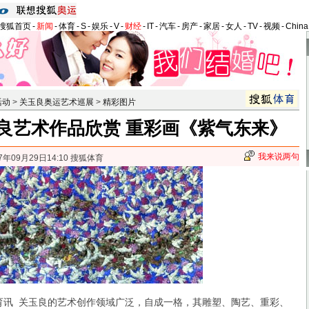
搜狐首页
-
新闻
-
体育
-
S
-
娱乐
-
V
-
财经
-
IT
-
汽车
-
房产
-
家居
-
女人
-
TV
-
视频
-
Chin
活动
>
关玉良奥运艺术巡展
>
精彩图片
良艺术作品欣赏 重彩画《紫气东来》
我来说两句
7年09月29日14:10 搜狐体育
讯 关玉良的艺术创作领域广泛，自成一格，其雕塑、陶艺、重彩、