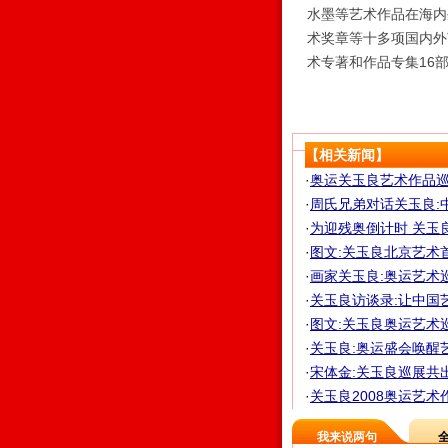
水墨等艺术作品在海内
术奖章等十多项国内外
术专著和作品专集16
【相关新闻】
·
奥运关玉良艺术作品巡
·
周氏兄弟对话关玉良:
·
为迎残奥倒计时 关玉良
·
图文:关玉良北京艺术
·
画家关玉良:奥运艺术
·
关玉良访谈录:让中国
·
图文:关玉良奥运艺术
·
关玉良:奥运盛会唤醒
·
宋体金:关玉良巡展共出3
·
关玉良2008奥运艺
我来说两句