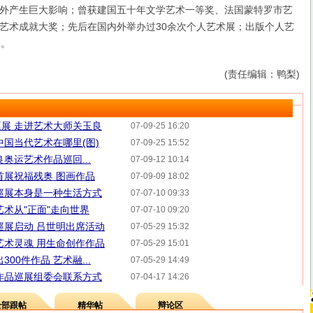
外产生巨大影响；曾获建国五十年文学艺术一等奖、法国蒙特罗市艺
艺术成就大奖；先后在国内外举办过30余次个人艺术展；出版个人艺
部。
(责任编辑：鸭梨)
展 走进艺术大师关玉良
07-09-25 16:20
中国当代艺术在哪里(图)
07-09-25 15:52
奥运艺术作品巡回...
07-09-12 10:14
首展祝福残奥 图画作品
07-09-09 18:02
巡展本身是一种生活方式
07-07-10 09:33
艺术从"正面"走向世界
07-07-10 09:20
巡展启动 吕世明出席活动
07-05-29 15:32
艺术灵魂 用生命创作作品
07-05-29 15:01
00件作品 艺术融...
07-05-29 14:49
术作品巡展组委会联系方式
07-04-17 14:26
全部跟帖
精华帖
辩论区