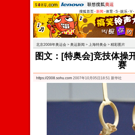
搜狐首页
-
新闻
-
体育
-
S
-
娱乐
-
V
-
北京2008年奥运会
>
奥运新闻
>
上海特奥会
>
精彩图片
图文：[特奥会]竞技体操
赛
https://2008.sohu.com
2007年10月05日18:51 新华社