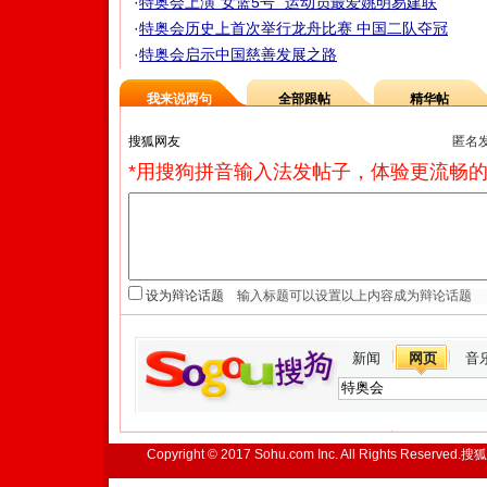
·
特奥会上演"女篮5号" 运动员最爱姚明易建联
·
特奥会历史上首次举行龙舟比赛 中国二队夺冠
·
特奥会启示中国慈善发展之路
我来说两句
全部跟帖
精华帖
匿名
*用搜狗拼音输入法发帖子，体验更流畅的
设为辩论话题
新闻
网页
音
Copyright © 2017 Sohu.com Inc. All Rights Reserved