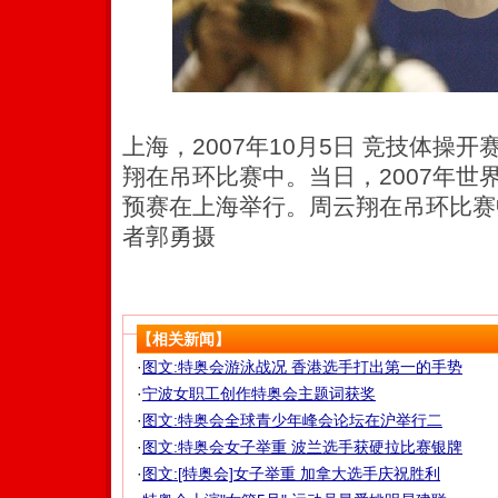
上海，2007年10月5日 竞技体操开
翔在吊环比赛中。当日，2007年世
预赛在上海举行。周云翔在吊环比赛中
者郭勇摄
【相关新闻】
·
图文:特奥会游泳战况 香港选手打出第一的手势
·
宁波女职工创作特奥会主题词获奖
·
图文:特奥会全球青少年峰会论坛在沪举行二
·
图文:特奥会女子举重 波兰选手获硬拉比赛银牌
·
图文:[特奥会]女子举重 加拿大选手庆祝胜利