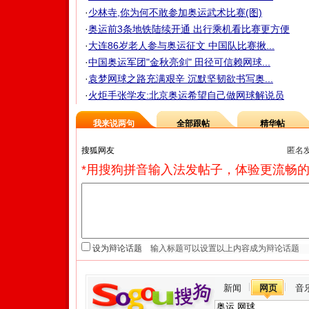
·
少林寺,你为何不敢参加奥运武术比赛(图)
·
奥运前3条地铁陆续开通 出行乘机看比赛更方便
·
大连86岁老人参与奥运征文 中国队比赛揪...
·
中国奥运军团"金秋亮剑" 田径可信赖网球...
·
袁梦网球之路充满艰辛 沉默坚韧欲书写奥...
·
火炬手张学友:北京奥运希望自己做网球解说员
我来说两句
全部跟帖
精华帖
匿名
*用搜狗拼音输入法发帖子，体验更流畅的
设为辩论话题
新闻
网页
音