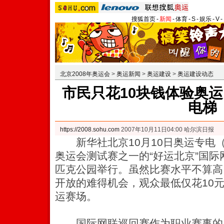
搜狐首页
-
新闻
-
体育
-
S
-
娱乐
-
V
-
北京2008年奥运会
>
奥运新闻
>
奥运建设
>
奥运建设动态
市民只花10块钱体验奥运
电梯
https://2008.sohu.com
2007年10月11日04:00 哈尔滨日报
新华社北京10月10日奥运专电
奥运会测试赛之一的“好运北京”国
匹克公园举行。虽然比赛水平不算高
开放的难得机会，观众最低仅花10
运赛场。
国际网联巡回赛作为职业赛事的