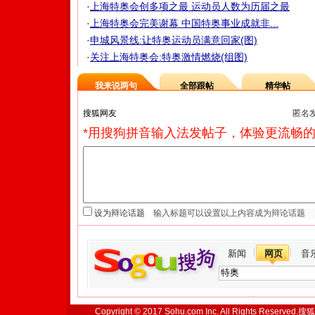
·
上海特奥会创多项之最 运动员人数为历届之最
·
上海特奥会完美谢幕 中国特奥事业成就非...
·
申城风景线:让特奥运动员满意回家(图)
·
关注上海特奥会:特奥激情燃烧(组图)
我来说两句
全部跟帖
精华帖
匿名
*用搜狗拼音输入法发帖子，体验更流畅的
设为辩论话题
新闻
网页
音
Copyright © 2017 Sohu.com Inc. All Rights Reserved