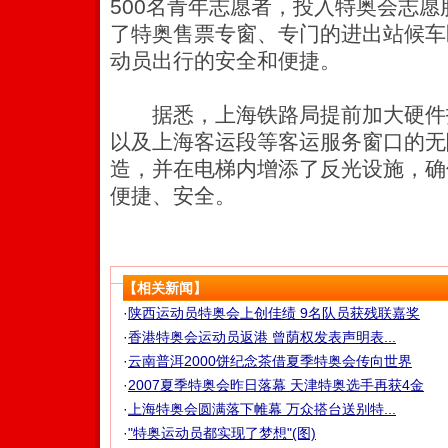
500名青年志愿者，投入特奥会志
了特奥售票专窗、专门的进出站候车
动员出行的安全和便捷。
据悉，上海铁路局提前加大硬件
以及上海客运段等客运服务窗口的无
造，并在电梯内增添了反光设施，确
便捷、安全。
【相关新闻】
·
陕西运动员特奥会上创佳绩 9名队员获残联嘉奖
·
香港特奥会运动员返港 曾荫权发表声明表...
·
云南普洱2000饼纪念茶借夏季特奥会传向世界
·
2007夏季特奥会昨日落幕 天津特奥选手再获4金
·
上海特奥会圆满落下帷幕 万众搭台送别特...
·
"特奥运动员都实现了梦想"(图)