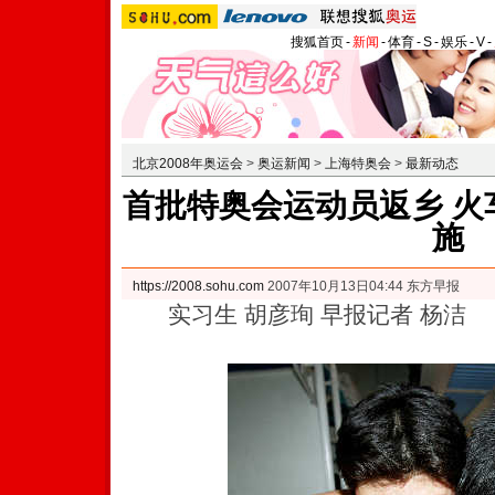
搜狐首页
-
新闻
-
体育
-
S
-
娱乐
-
V
-
北京2008年奥运会
>
奥运新闻
>
上海特奥会
>
最新动态
首批特奥会运动员返乡 火
施
https://2008.sohu.com
2007年10月13日04:44 东方早报
实习生 胡彦珣 早报记者 杨洁