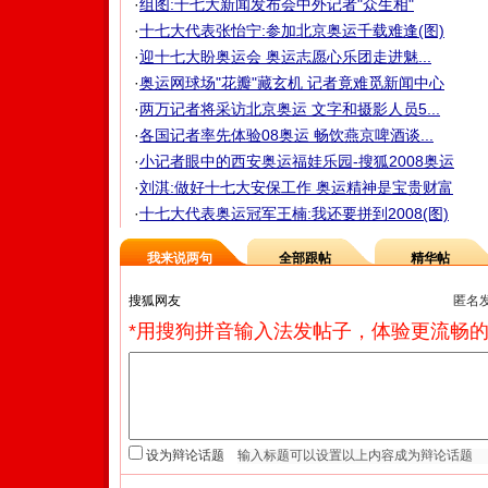
·
组图:十七大新闻发布会中外记者"众生相"
·
十七大代表张怡宁:参加北京奥运千载难逢(图)
·
迎十七大盼奥运会 奥运志愿心乐团走进魅...
·
奥运网球场"花瓣"藏玄机 记者竟难觅新闻中心
·
两万记者将采访北京奥运 文字和摄影人员5...
·
各国记者率先体验08奥运 畅饮燕京啤酒谈...
·
小记者眼中的西安奥运福娃乐园-搜狐2008奥运
·
刘淇:做好十七大安保工作 奥运精神是宝贵财富
·
十七大代表奥运冠军王楠:我还要拼到2008(图)
我来说两句
全部跟帖
精华帖
匿名
*用搜狗拼音输入法发帖子，体验更流畅的
设为辩论话题