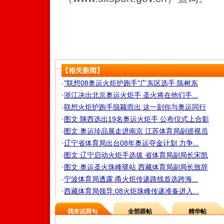
【相关新闻】
·
"联想08奥运火炬护跑手"广东区选手:陈树东
·
浙江决出北京奥运火炬手 圣火将在他们手...
·
联想火炬护跑手脱颖而出 这一刻你与奥运同行
·
图文:陕西选出19名奥运火炬手 公布仪式上合影
·
图文:奥运珍品展走进南京 江苏体育局副巡视员
·
辽宁省体育局出台08年奥运夺金计划 力争...
·
图文:辽宁启动火炬手选拔 省体育局副局长宋凯
·
图文:奥运圣火珠峰驿站 西藏体育局副局长致辞
·
宁波体育局透露:甬火炬传递路线首选跨海...
·
西藏体育局领导:08火炬珠峰传递准备进入...
我来说两句
全部跟帖
精华帖