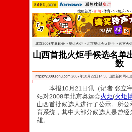
搜狐首页
-
新闻
-
体育
-
S
-
娱乐
-
V
-
北京2008年奥运会
>
奥运火炬
>
北京奥运会火炬手
>
官方火
山西首批火炬手候选名单出
数
https://2008.sohu.com
2007年10月22日14:58 山西新闻网-
本报10月21日讯（记者 张立
站对2008年北京奥运会
火炬
(
火炬
山西首批候选人进行了公示。所公
育系统，其中大部分候选人是曾经
雄。