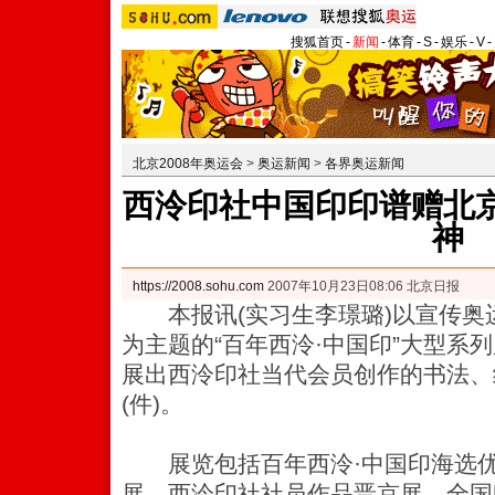
搜狐首页
-
新闻
-
体育
-
S
-
娱乐
-
V
-
北京2008年奥运会
>
奥运新闻
>
各界奥运新闻
西泠印社中国印印谱赠北京
神
https://2008.sohu.com
2007年10月23日08:06 北京日报
本报讯(实习生李璟璐)以宣传奥
为主题的“百年西泠·中国印”大型系
展出西泠印社当代会员创作的书法、
(件)。
展览包括百年西泠·中国印海选优
展、西泠印社社员作品晋京展、全国