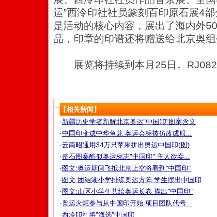
运”西泠印社社员篆刻百印原石展4部
是活动的核心内容，展出了海内外50
品，印章的印谱还将赠送给北京奥组
展览将持续到本月25日。RJ082
【相关新闻】
·
新疆历史学者新解北京奥运"中国印"图案含义
·
中国印变成中华鱼龙 奥运会标被仿改成服...
·
云南昭通用34万只苹果拼出奥运中国印(图)
·
奇石图案酷似奥运标志"中国印" 主人欲卖...
·
图文:奥运期间飞抵北京上空将看到"中国印"
·
图文:团结湖小学排练奥运方阵 学生摆出中国印
·
图文:山区小学生共绘奥运长卷 描出"中国印"
·
奥运火炬参与从中国印开始 项目团队代号...
·
西泠印社将"海选"中国印