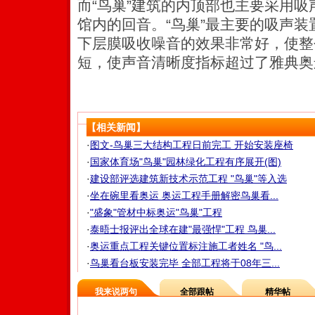
而“鸟巢”建筑的内顶部也主要采用
馆内的回音。“鸟巢”最主要的吸声
下层膜吸收噪音的效果非常好，使整
短，使声音清晰度指标超过了雅典奥
【相关新闻】
·
图文-鸟巢三大结构工程日前完工 开始安装座椅
·
国家体育场"鸟巢"园林绿化工程有序展开(图)
·
建设部评选建筑新技术示范工程 "鸟巢"等入选
·
坐在碗里看奥运 奥运工程手册解密鸟巢看...
·
"盛象"管材中标奥运"鸟巢"工程
·
泰晤士报评出全球在建"最强悍"工程 鸟巢...
·
奥运重点工程关键位置标注施工者姓名 "鸟...
·
鸟巢看台板安装完毕 全部工程将于08年三...
我来说两句
全部跟帖
精华帖