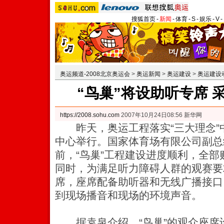
搜狐首页
-
新闻
-
体育
-
S
-
娱乐
-
V
-
奥运频道-2008北京奥运会
>
奥运新闻
>
奥运建设
>
奥运建设
“鸟巢”将设助听专席 
https://2008.sohu.com
2007年10月24日08:56 新华网
昨天，奥运工程落实“三大理念”
中心举行。国家体育场有限公司副总
前，“鸟巢”工程建设进度顺利，全
同时，为满足听力障碍人群的观赛要
席，座席配备助听器和无线广播接口
到现场播音和现场的环境声音。
据袁泉介绍，“鸟巢”的观众座席