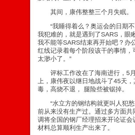
其间，康伟整整三个月失眠。
“我睡得着么？奥运会的日期不
我犯难的，就是遇到了SARS，眼
我不能等SARS结束再开始吧？办
红线记录着每个阶段该干的事情，可
太渺小了。”
评标工作改在了海南进行，5月
上，康伟夜以继日地战斗了45天
毒，高烧不退， 腿险些被锯掉。
“水立方的钢结构就更叫人犯愁
前从来没有生产过。通过多方面共
调将全国的钢厂经理招来开论证会
材料总算顺利生产出来了。