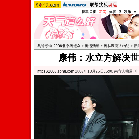
搜狐首页
-
新闻
-
体育
-
S
-
娱乐
-
V
-
奥运频道-2008北京奥运会
>
奥运活动
>
奥林匹克人物访
>
新
康伟：水立方解决
https://2008.sohu.com
2007年10月26日15:00 南方人物周刊