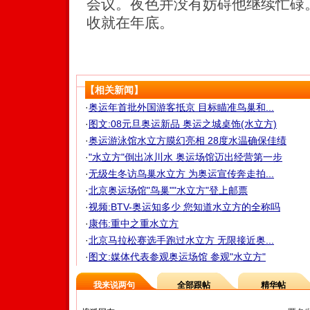
会议。夜色并没有妨碍他继续忙碌
收就在年底。
【相关新闻】
·
奥运年首批外国游客抵京 目标瞄准鸟巢和...
·
图文:08元旦奥运新品 奥运之城桌饰(水立方)
·
奥运游泳馆水立方膜幻亮相 28度水温确保佳绩
·
"水立方"倒出冰川水 奥运场馆迈出经营第一步
·
无级生冬访鸟巢水立方 为奥运宣传奔走拍...
·
北京奥运场馆"鸟巢""水立方"登上邮票
·
视频:BTV-奥运知多少 您知道水立方的全称吗
·
康伟:重中之重水立方
·
北京马拉松赛选手跑过水立方 无限接近奥...
·
图文:媒体代表参观奥运场馆 参观"水立方"
我来说两句
全部跟帖
精华帖