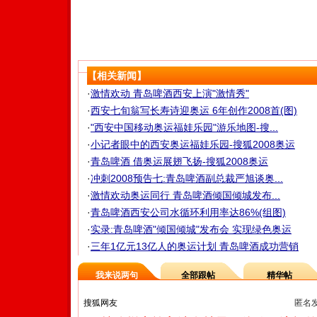
【相关新闻】
·
激情欢动 青岛啤酒西安上演"激情秀"
·
西安七旬翁写长寿诗迎奥运 6年创作2008首(图)
·
"西安中国移动奥运福娃乐园"游乐地图-搜...
·
小记者眼中的西安奥运福娃乐园-搜狐2008奥运
·
青岛啤酒 借奥运展翅飞扬-搜狐2008奥运
·
冲刺2008预告七:青岛啤酒副总裁严旭谈奥...
·
激情欢动奥运同行 青岛啤酒倾国倾城发布...
·
青岛啤酒西安公司水循环利用率达86%(组图)
·
实录:青岛啤酒"倾国倾城"发布会 实现绿色奥运
·
三年1亿元13亿人的奥运计划 青岛啤酒成功营销
我来说两句
全部跟帖
精华帖
匿名