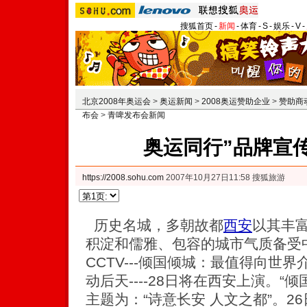
搜狐首页
-
新闻
-
体育
-
S
-
娱乐
-
V
-
北京2008年奥运会
>
奥运新闻
>
2008奥运赞助企业
>
赞助商
布会
>
青啤发布会新闻
奥运同行”品牌宣
https://2008.sohu.com
2007年10月27日11:58 搜狐旅游
历史名城，多朝故都
西安
以其丰
积淀和儒雅、包容的城市气质备受
CCTV---倾国倾城：最值得向世
动后天----28日将在西安上演。“
主题为：“诗意长安 人文之都”。2