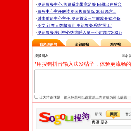
·
奥运票务中心:售票系统带宽足够 问题出在后台
·
票务中心主任解读奥运售票情况 30日晚六...
·
射击射箭中心主任:奥运首金三年前就开始准备
·
图文:订票人数超预期 奥运票务系统"罢工"
·
奥运票务呼叫中心热线呼入量一小时超过200万
我来说两句
全部跟帖
精华帖
匿名
*用搜狗拼音输入法发帖子，体验更流畅的
设为辩论话题
新闻
网页
音