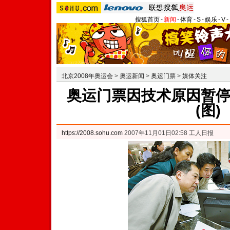
搜狐首页
-
新闻
-
体育
-
S
-
娱乐
-
V
-
北京2008年奥运会
>
奥运新闻
>
奥运门票
>
媒体关注
奥运门票因技术原因暂
(图)
https://2008.sohu.com
2007年11月01日02:58 工人日报