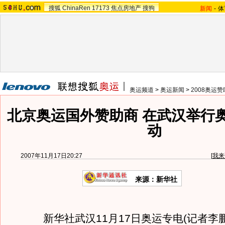
搜狐
ChinaRen
17173
焦点房地产
搜狗
新闻
-
体
奥运频道
>
奥运新闻
>
2008奥运
北京奥运国外赞助商 在武汉举行
动
2007年11月17日20:27
[
我来
来源：新华社
新华社武汉11月17日奥运专电(记者李鹏