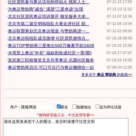
·
社区居民参与奥运活动热情似火 残疾人士...
07-11-15 17:55
·
为奥运赞助商"减负" 渴望"三星奇迹"出现
07-11-13 11:52
·
北京社区居民奥运培训展开 微笑服务大使...
07-11-07 10:36
·
北京市第二届文明啦啦队大赛走进社区 助...
07-11-06 10:49
·
奥运联盟筹划北京奥运报道 与赞助商进一...
07-11-01 06:00
·
北京奥运啦啦队成员激增 社区居民激情点...
07-10-28 09:56
·
奥运TOP赞助商三星推出500万像素手机G608
07-10-25 15:58
·
水塔穿上奥运"外衣" 福娃彩绘成社区一景(图)
07-10-17 07:07
·
宣武第三职校微笑北京共享奥运 志愿社区服务
07-10-16 15:05
·
奥运赞助商启示:可口可乐已与奥运捆绑在一起
07-09-24 11:05
更多关于
奥运 赞助商
的新闻>>
用户：
匿名
隐藏地址
设为辩论话题
*搜狗拼音输入法，中文处理专家>>