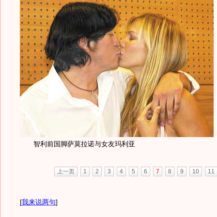
智利前国脚萨莫拉诺与女友玛利亚
上一页
1
2
3
4
5
6
7
8
9
10
11
[
我来说两句
]