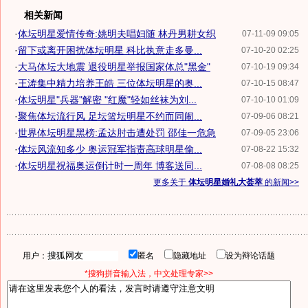
相关新闻
·
体坛明星爱情传奇:姚明夫唱妇随 林丹男耕女织
07-11-09 09:05
·
留下或离开困扰体坛明星 科比执意走多曼...
07-10-20 02:25
·
大马体坛大地震 退役明星举报国家体总"黑金"
07-10-19 09:34
·
王涛集中精力培养王皓 三位体坛明星的奥...
07-10-15 08:47
·
体坛明星"兵器"解密 "红魔"轻如丝袜为刘...
07-10-10 01:09
·
聚焦体坛流行风 足坛篮坛明星不约而同闹...
07-09-06 08:21
·
世界体坛明星黑榜:孟达肘击遭处罚 邵佳一危急
07-09-05 23:06
·
体坛风流知多少 奥运冠军指责高球明星偷...
07-08-22 15:32
·
体坛明星祝福奥运倒计时一周年 博客送同...
07-08-08 08:25
更多关于
体坛明星婚礼大荟萃
的新闻>>
用户：
匿名
隐藏地址
设为辩论话题
*搜狗拼音输入法，中文处理专家>>