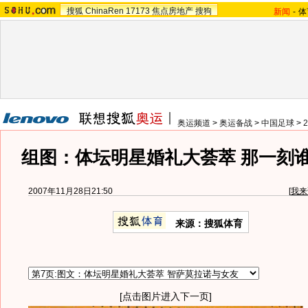
搜狐
ChinaRen
17173
焦点房地产
搜狗
新闻
-
体
奥运频道
>
奥运备战
>
中国足球
>
组图：体坛明星婚礼大荟萃 那一刻
2007年11月28日21:50
[
我来
来源：搜狐体育
[点击图片进入下一页]