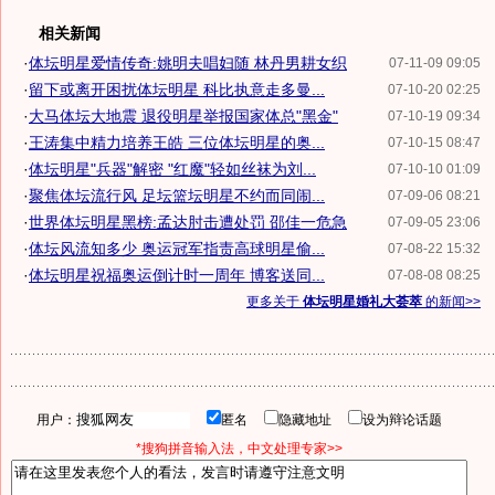
相关新闻
·
体坛明星爱情传奇:姚明夫唱妇随 林丹男耕女织
07-11-09 09:05
·
留下或离开困扰体坛明星 科比执意走多曼...
07-10-20 02:25
·
大马体坛大地震 退役明星举报国家体总"黑金"
07-10-19 09:34
·
王涛集中精力培养王皓 三位体坛明星的奥...
07-10-15 08:47
·
体坛明星"兵器"解密 "红魔"轻如丝袜为刘...
07-10-10 01:09
·
聚焦体坛流行风 足坛篮坛明星不约而同闹...
07-09-06 08:21
·
世界体坛明星黑榜:孟达肘击遭处罚 邵佳一危急
07-09-05 23:06
·
体坛风流知多少 奥运冠军指责高球明星偷...
07-08-22 15:32
·
体坛明星祝福奥运倒计时一周年 博客送同...
07-08-08 08:25
更多关于
体坛明星婚礼大荟萃
的新闻>>
用户：
匿名
隐藏地址
设为辩论话题
*搜狗拼音输入法，中文处理专家>>