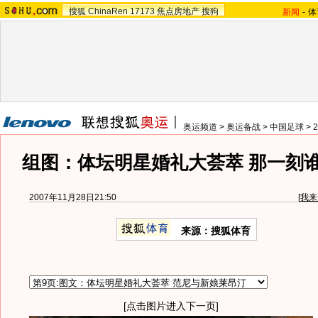
搜狐
ChinaRen
17173
焦点房地产
搜狗
新闻
-
体
奥运频道
>
奥运备战
>
中国足球
>
组图：体坛明星婚礼大荟萃 那一刻
2007年11月28日21:50
[
我来
来源：搜狐体育
[点击图片进入下一页]