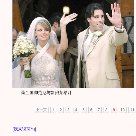
荷兰国脚范尼与新娘莱昂汀
上一页
1
2
3
4
5
6
7
8
9
10
11
[
我来说两句
]