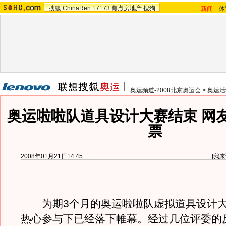
搜狐
ChinaRen
17173
焦点房地产
搜狗
新闻
-
体
奥运频道-2008北京奥运会
>
奥运活
奥运啦啦队道具设计大赛结束 网
票
2008年01月21日14:45
[
我来
为期3个月的奥运啦啦队虚拟道具设计大
热心参与下已经落下帷幕。经过几位评委的