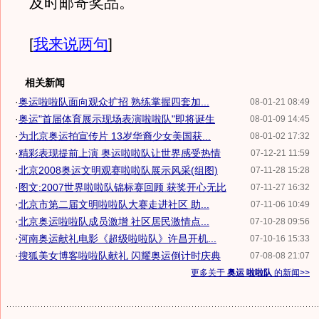
及时邮寄奖品。
[
我来说两句
]
相关新闻
·
奥运啦啦队面向观众扩招 熟练掌握四套加...
08-01-21 08:49
·
奥运"首届体育展示现场表演啦啦队"即将诞生
08-01-09 14:45
·
为北京奥运拍宣传片 13岁华裔少女美国获...
08-01-02 17:32
·
精彩表现提前上演 奥运啦啦队让世界感受热情
07-12-21 11:59
·
北京2008奥运文明观赛啦啦队展示风采(组图)
07-11-28 15:28
·
图文:2007世界啦啦队锦标赛回顾 获奖开心无比
07-11-27 16:32
·
北京市第二届文明啦啦队大赛走进社区 助...
07-11-06 10:49
·
北京奥运啦啦队成员激增 社区居民激情点...
07-10-28 09:56
·
河南奥运献礼电影《超级啦啦队》许昌开机...
07-10-16 15:33
·
搜狐美女博客啦啦队献礼 闪耀奥运倒计时庆典
07-08-08 21:07
更多关于
奥运 啦啦队
的新闻>>