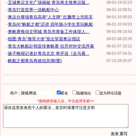
·
五城奥运文化广场揭秘 青岛将主推奥运版...
08-01-19 02:23
·
青岛打造世界一流帆船中心
08-01-10 09:51
·
奥运分赛场青岛高举"人文牌" 红飘带上市民车
08-01-10 05:03
·
青岛向"帆船之都"迈进 四年级小学生竟玩帆船
08-01-10 04:03
·
奥帆赛推动文明城 青岛市筹备工作体现人...
08-01-09 10:43
·
组图:青岛"微笑大使"发出笑迎奥运倡议
08-01-08 20:35
·
青岛大帆船赴韩宣传奥帆赛 拉开对外交流序幕
08-01-07 10:12
·
扬子晚报记者赴青岛北京 将开设《走马看...
08-01-07 04:31
·
帆船之都青岛再掀信息潮(图)
07-12-28 05:07
用户：
匿名
隐藏地址
设为辩论话题
*搜狗拼音输入法，中文处理专家>>