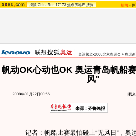
搜狐
ChinaRen
17173
焦点房地产
搜狗
新闻
-
体
奥运频道-2008北京奥运会
>
奥运新
帆动OK心动也OK 奥运青岛帆船
风"
2008年01月22日00:56
[
我来
来源：齐鲁晚报
记者：帆船比赛最怕碰上“无风日”，奥