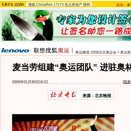
搜狐
ChinaRen
17173
焦点房地产
搜狗
新闻
-
体
奥运频道-2008北京奥运会
>
奥运新
麦当劳组建“奥运团队” 进驻奥
2008年01月30日16:22
[
我来
来源：北京晚报