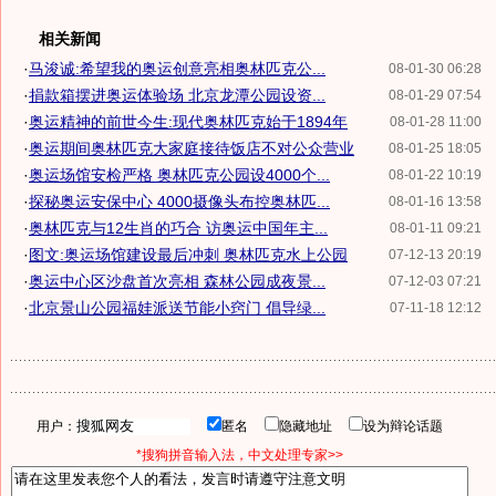
相关新闻
·
马浚诚:希望我的奥运创意亮相奥林匹克公...
08-01-30 06:28
·
捐款箱摆进奥运体验场 北京龙潭公园设资...
08-01-29 07:54
·
奥运精神的前世今生:现代奥林匹克始于1894年
08-01-28 11:00
·
奥运期间奥林匹克大家庭接待饭店不对公众营业
08-01-25 18:05
·
奥运场馆安检严格 奥林匹克公园设4000个...
08-01-22 10:19
·
探秘奥运安保中心 4000摄像头布控奥林匹...
08-01-16 13:58
·
奥林匹克与12生肖的巧合 访奥运中国年主...
08-01-11 09:21
·
图文:奥运场馆建设最后冲刺 奥林匹克水上公园
07-12-13 20:19
·
奥运中心区沙盘首次亮相 森林公园成夜景...
07-12-03 07:21
·
北京景山公园福娃派送节能小窍门 倡导绿...
07-11-18 12:12
用户：
匿名
隐藏地址
设为辩论话题
*搜狗拼音输入法，中文处理专家>>