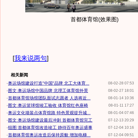
首都体育馆(效果图)
[
我来说两句
]
相关新闻
·
奥运场馆建设打造"中国"品牌 北工大体育...
08-02-28 07:53
·
图文:奥运场馆中国品牌 北理工体育馆外景
08-02-27 18:01
·
首都体育馆场馆团队面试志愿者 人选将近...
08-01-14 10:36
·
图文:奥运篮球馆竣工验收 体育馆红色座椅
08-01-11 17:27
·
奥运文化墙装点体育馆路 特色景观提升城...
08-01-04 07:46
·
图文:奥运场馆建设最后冲刺 首都体育馆完工
07-12-13 20:29
·
组图:首都体育馆改造竣工 静待百年奥运盛事
07-12-04 10:16
·
首都体育馆奥运改造后保持原貌 增加电梯...
07-12-04 09:51