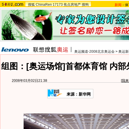
搜狐
ChinaRen
17173
焦点房地产
搜狗
新闻
-
体
奥运频道-2008北京奥运会
>
奥运新
组图：[奥运场馆]首都体育馆 内
2008年03月02日21:38
[
我来
来源：新华网