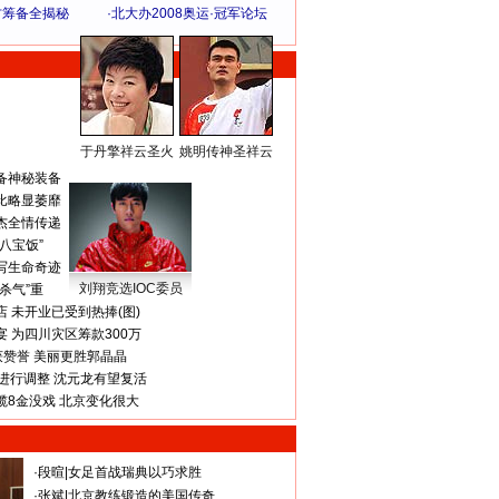
方筹备全揭秘
·
北大办2008奥运·冠军论坛
于丹擎祥云圣火
姚明传神圣祥云
体 育 热 点
备神秘装备
比略显萎靡
杰全情传递
八宝饭”
写生命奇迹
刘翔竞选IOC委员
杀气”重
 未开业已受到热捧(图)
 为四川灾区筹款300万
获赞誉 美丽更胜郭晶晶
进行调整 沈元龙有望复活
揽8金没戏 北京变化很大
·
段暄
|
女足首战瑞典以巧求胜
·
张斌
|
北京教练锻造的美国传奇