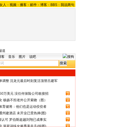
女人
-
视频
-
播客
-
邮件
-
博客
-
BBS
-
我说两句
报道
博客
音乐
图片
说吧
名单调整 沈龙元最后时刻复活顶替吕建军
50万美元 没任何保险公司敢接招
3
女 杨扬不拒老外公开索吻（图）
4
体育健将：他们也是运动佼佼者
5
州建酒店 未开业已受热捧(图)
6
被认可 罗伯斯超越刘翔已成事实
7
 冒死训练女将秀美非凡(组图)
8