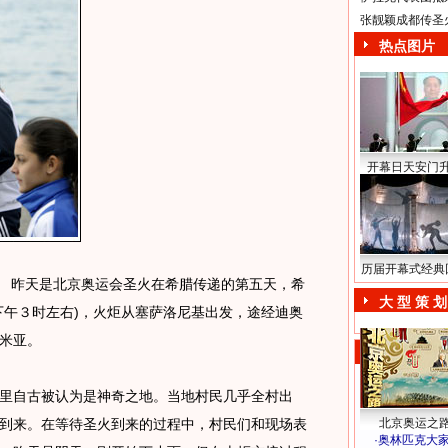
张靓颖成都传圣
热点图片
开幕日天安门
历届开幕式经典
 昨天是北京奥运会圣火在希腊传递的第五天，希
大 型 策 划
下午３时左右)，火炬从塞萨洛尼基出发，途经迪奥
米亚。
自古被认为是神奇之地。当地村民几乎全村出
到来。在等待圣火到来的过程中，村民们和现场表
北京奥运之
·
奥林匹克大