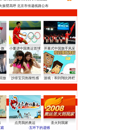
火振臂高呼 北京市传递线路公布
升旗
小董进中国奥运首球
开幕式中国旗手风采
回放
沙排宝贝热辣性感
游戏：和刘翔比跨栏
路
点亮我的奥运
圣火到我家
家庭
·
五环下的遗憾