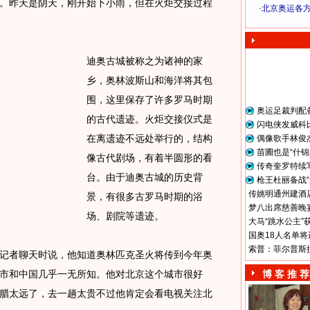
。昨天是阴天，刚开始下小雨，但在火炬交接过程
·
北京奥运各
奥 运 视 频
迪奥古城被称之为诸神的家
乡，奥林波斯山和海洋将其包
围，这里保存了许多罗马时期
奥运足裁判配
的古代遗迹。火炬交接仪式是
闪电侠发威科
在离遗迹不远处举行的，结构
偶像歌手林俊
苗圃也是“什锦
像古代剧场，有着半圆形的看
传奇奎罗特续
台。由于迪奥古城的历史背
枪王杜丽备战“
传姚明通州建酒店
景，有很多古罗马时期的浴
梦八出席慈善晚宴
场、剧院等遗迹。
大马“跳水公主”
国奥18人名单将
索普：菲尔普斯
者聊天时说，他知道奥林匹克圣火将传到今年奥
市和中国几乎一无所知。他对北京这个城市很好
博 客 推 荐
腊太远了，去一趟太贵不过他肯定会看电视关注北