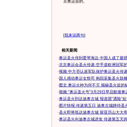
京奥运会的。
[
我来说两句
]
相关新闻
·
奥运圣火传到爱琴海边 中国人成了最
·
北京奥运会圣火传递:空手道欧洲冠军
·
视频:中方否认派军队保护奥运圣火传
·
国人感动奥运女祭司 抱回采集圣火鼓棰近
·
图文:奥运火种为何不灭 揭秘圣火盆的
·
视频:"奥运圣火号"3月29日早启航接奥
·
奥运圣火到达迪奥古城 报道团"遇险"
·
图片快报:传递第五日 迪奥古城静待圣
·
圣火即将抵达迪奥古城 留亚历山大大帝千
·
奥运圣火向迪奥古城进发 传递第五天