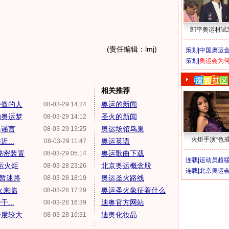
郎平奥运村试
(责任编辑：lmj)
策划|
中国奥运金
策划|
奥运会为
相关推荐
骄傲的人
奥运的新闻
08-03-29 14:24
的奥运梦
圣火的新闻
08-03-29 14:12
递谣言
奥运场馆鸟巢
08-03-29 13:25
火炬手演“色戒
...
奥运英语
08-03-29 11:47
秘密装置
奥运歌曲下载
08-03-29 05:14
连载|
运动员超
运火炬
北京奥运概念股
08-03-28 23:26
连载|
北京奥运
短暂迷路
奥运圣火路线
08-03-28 18:19
火来临
奥运圣火象征着什么
08-03-28 17:29
...
迪奥官方网站
08-03-28 16:39
跨度较大
迪奥化妆品
08-03-28 16:31