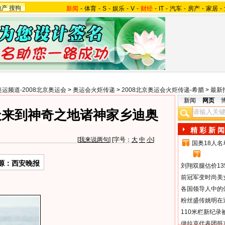
地产
搜狗
新闻
-
体育
-
S
-
娱乐
-
V
-
财经
-
IT
-
汽车
-
房产
-
家居
-
奥运频道-2008北京奥运会
>
奥运会火炬传递
>
2008北京奥运会火炬传递-希腊
>
最新
新闻
网页
天来到神奇之地诸神家乡迪奥
精 彩 新 闻
[
我来说两句
] [字号：
大
中
小
]
国奥18人
1
2
源：西安晚报
刘翔双腿估价13
前冠军变时尚美
各国领导人中的
粉丝盛传姚明在通
110米栏新纪录
伊拉克代表团抵京