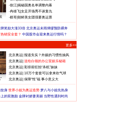
·
徐江
|
揭秘国奥名单调整内幕
·
冉雄飞
|
女足开场秀不谈复仇
装
·
棋哥
|
朝鲜美女团强要奥运票
牌奖励大涨33倍
北京奥运未雨绸缪预防裸奔
何热销安全套？
中国股市会迎来奥运行情吗？
更多>>
北京奥运
|
报道失实？外媒的习惯性抽风
北京奥运
|
送给白领的办公室娱乐秘籍
北京奥运
|
彩排前狂拍“杀机”妹妹
北京奥运
|
10万个套套可以拿来吹气球
”
北京奥运
|
保障“性”福 事小意义大
猛纹身
世界小姐为奥运造势
梦八与小姐先热身
会上的双胞胎
金牌衬娇妻美丽
当野性遇到时尚